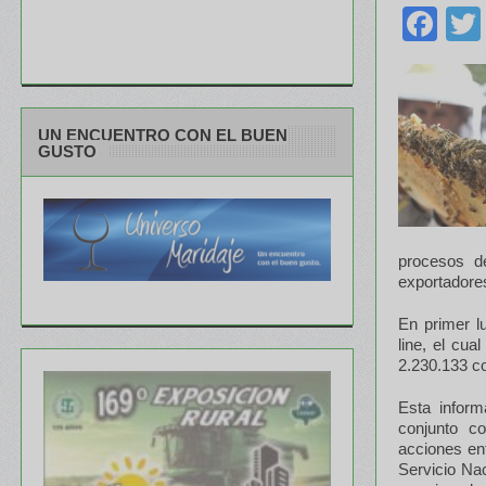
Fa
UN ENCUENTRO CON EL BUEN
GUSTO
procesos de
exportadores
En primer l
line, el cua
2.230.133 co
Esta inform
conjunto co
acciones ent
Servicio Nac