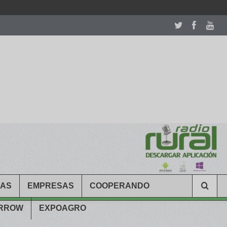
room table ceremony. welcome to our
perfectwatches.is
shop. best
CAS
EMPRESAS
COOPERANDO
ARROW
EXPOAGRO