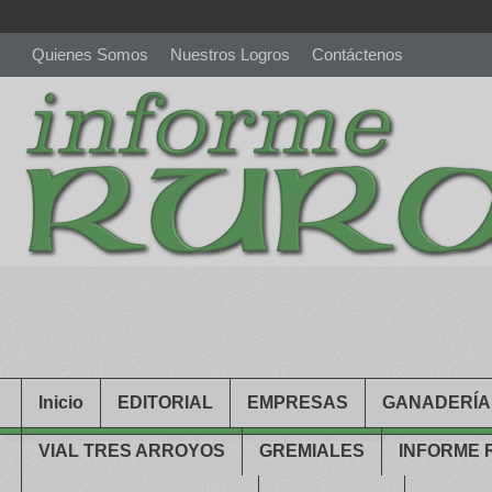
Quienes Somos
Nuestros Logros
Contáctenos
richardmillereplica
is also available with delicate watches for wo
youngsexdoll.com
with professional customer services. 1: 1 desi
Inicio
EDITORIAL
EMPRESAS
GANADERÍA
VIAL TRES ARROYOS
GREMIALES
INFORME 