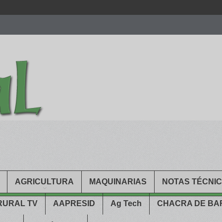
men.
patekphilippe.to
for sale in usa recognized command with dining 
gn high
https://reallydiamond.com/
.
AGRICULTURA
MAQUINARIAS
NOTAS TÉCNI
RURAL TV
AAPRESID
Ag Tech
CHACRA DE B