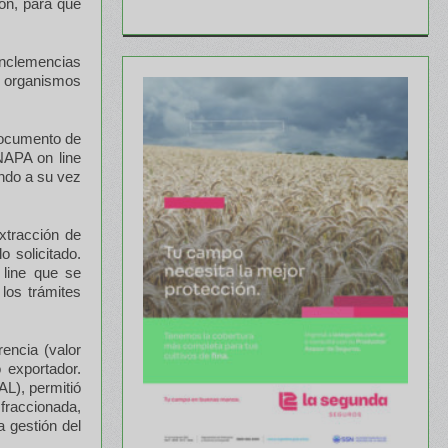
ión, para que
inclemencias
os organismos
 Documento de
NAPA on line
endo a su vez
xtracción de
 solicitado.
 line que se
los trámites
rencia (valor
 exportador.
AL), permitió
 fraccionada,
a gestión del