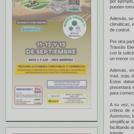
por ejemplo,
puedan toma
Además, se 
climáticas, 
de control.
Por otra par
Tránsito El
con la solic
un menor cos
Además, en 
miel, más d
Estos datos
presentará 
para comerci
A su vez, co
criterio de
Asimismo, la
simplificar 
facilitando 
trámite.