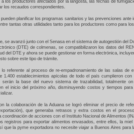
 a los productores afectados por la langosta, las fechas de fumigac
r los recaudos correspondientes.
pueden planificar los programas sanitarios y las prevenciones ante 
entre tantas otras utilidades tanto para los productores como para l
te, se avanzó junto con el Senasa en el sistema de autogestión del
ectrónico (DTE) de colmenas, se compatibilizaron los datos del RE
itud del DTE y ahora se puede gestionar en forma electrónica, incluy
to sobre este tipo de trámite.
lo referente al proceso de re-empadronamiento de las salas de e
e 1.400 establecimientos apícolas de todo el país cumplieron con lo
 serán la base del nuevo sistema de trazabilidad, totalmente on
en el inicio del próximo año, disminuyendo costos y tiempos para 
alizar.
n la colaboración de la Aduana se logró eliminar el precio de refe
 exportación), que generaba retrasos y extra costos en el proceso
 coordinación de acciones con el Instituto Nacional de Alimentos (IN
los registros para exportar alimentos envasados, entre ellos, la miel
así que la pyme exportadora no necesite viajar a Buenos Aires para l