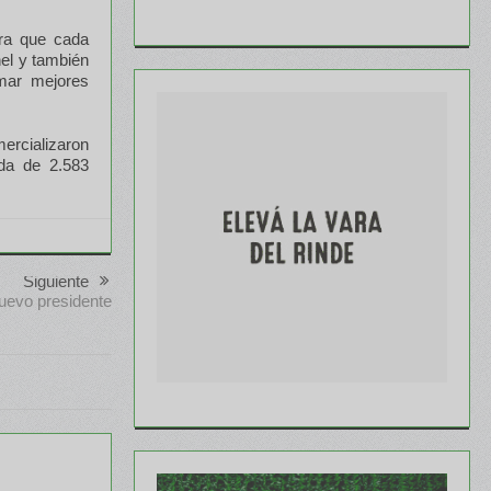
ara que cada
nel y también
omar mejores
ercializaron
ada de 2.583
Siguiente
nuevo presidente