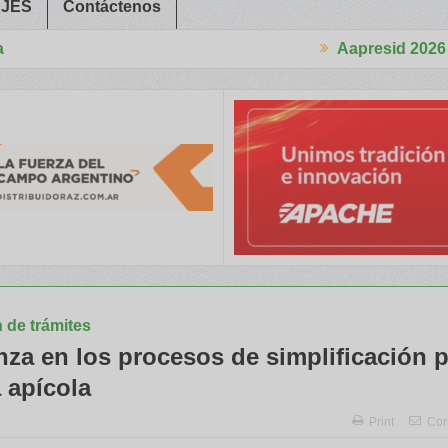
JES
Contáctenos
Aapresid 2026
ron a Trabajadores Rurales
Legisladores y Especialistas abordaro
n de trámites
nza en los procesos de simplificación p
 apícola
Print
Cor