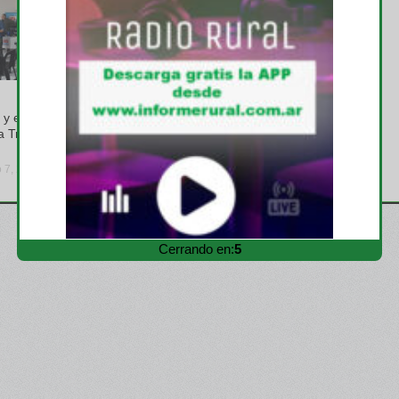
GREMIALES
y el INTA
Se renovaron las autoridades
a Trabajadores
en CARBAP, Pablo Ginestet
es el nuevo presidente
o 7, 2026
viernes, julio 31, 2026
Cerrando en:
3