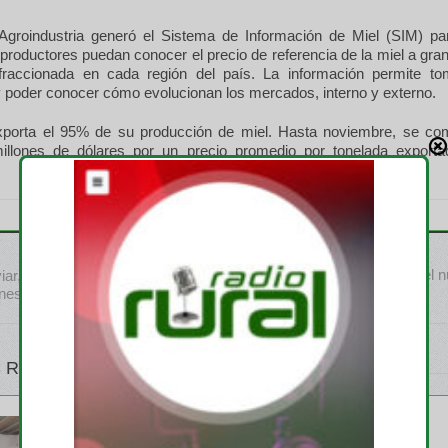
 Agroindustria generó el Sistema de Información de Miel (SIM) p
roductores puedan conocer el precio de referencia de la miel a gra
fraccionada en cada región del país. La información permite t
y poder conocer cómo evolucionan los mercados, interno y externo.
xporta el 95% de su producción de miel. Hasta noviembre, se com
llones de dólares por un precio promedio por tonelada export
Abel Guerrieri es el 
ar, bovina y porcina inyectan
ones anuales
 RELATIVOS