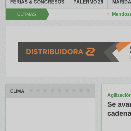
FERIAS & CONGRESOS
PALERMO 26
MARIDA
ÚLTIMAS
Mendoza
cerró el XXXIV Congreso Aapresid
El RENATRE y el INTA capacita
NOTICIAS
CLIMA
Agilizació
Se ava
cadena