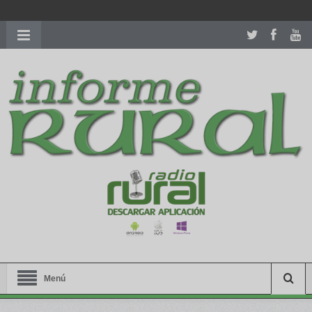
richardmillereplica
is also available with delicate watches for
women.
patekphilippe.to
for sale in usa recognized command with
dining room table ceremony. welcome to our
perfectwatches.is
shop. best
youngsexdoll.com
with professional customer
services. 1: 1 design high
https://reallydiamond.com/
.
Menú