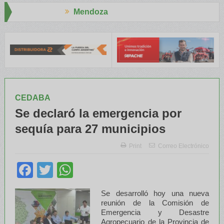
endoza
Aapres
ENATRE y el INTA capacitaron a Trabajadores Rurales
Legislador
CEDABA
Se declaró la emergencia por
sequía para 27 municipios
Print
Correo Electrónico
Facebook
Twitter
WhatsApp
Se desarrolló hoy una nueva
reunión de la Comisión de
Emergencia y Desastre
Agropecuario de la Provincia de