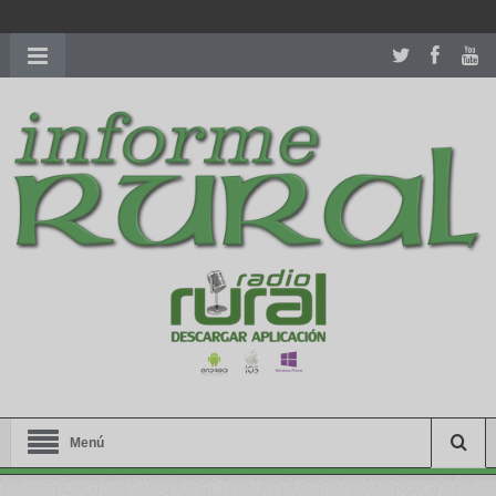
richardmillereplica
is also available with delicate watches for
women.
patekphilippe.to
for sale in usa recognized command with
dining room table ceremony. welcome to our
perfectwatches.is
shop. best
youngsexdoll.com
with professional customer
services. 1: 1 design high
https://reallydiamond.com/
.
Menú