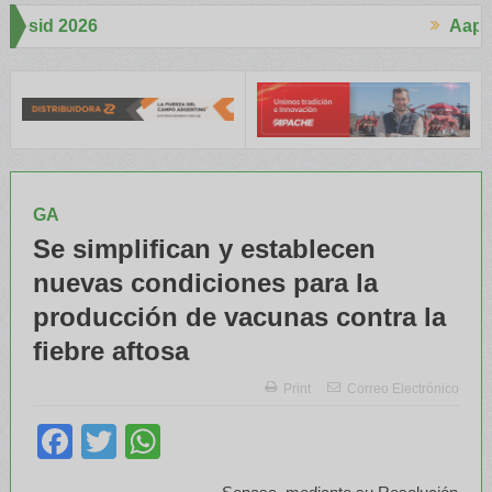
Aapresid 2026
Aapres
ó mucho interés en el Congreso
Del Cono Sur al Mundo
Jáuregui 
GA
Se simplifican y establecen
nuevas condiciones para la
producción de vacunas contra la
fiebre aftosa
Print
Correo Electrónico
Facebook
Twitter
WhatsApp