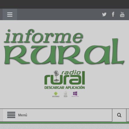
richardmillereplica
is also available with delicate watches for
women.
patekphilippe.to
for sale in usa recognized command with
dining room table ceremony. welcome to our
perfectwatches.is
shop. best
youngsexdoll.com
with professional customer
services. 1: 1 design high
https://reallydiamond.com/
.
Menú