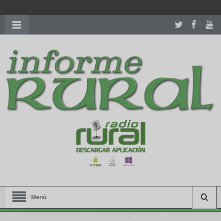
richardmillereplica
is also available with delicate watches for
women.
patekphilippe.to
for sale in usa recognized command with
dining room table ceremony. welcome to our
perfectwatches.is
shop. best
youngsexdoll.com
with professional customer
services. 1: 1 design high
https://reallydiamond.com/
.
Menú