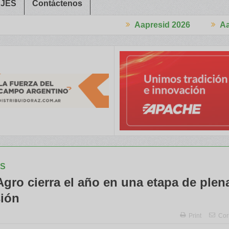
JES
Contáctenos
Aapresid 2026
Aapresid 2026
és en el Congreso
Del Cono Sur al Mundo
Jáuregui Lorda comerci
S
gro cierra el año en una etapa de plen
ión
Print
Cor