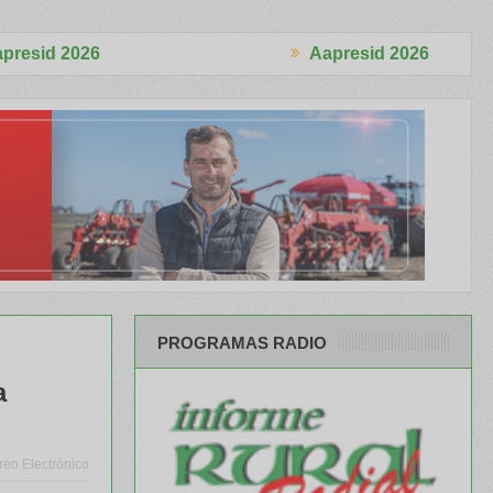
Aapresid 2026
alizó 4.870 cabezas
El Congreso se palpitó en el BCR Agtech For
PROGRAMAS RADIO
a
reo Electrónico