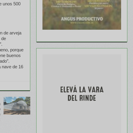
de unos 500
n de arveja
n de
”.
ueno, porque
iene buenos
ado”.
a nave de 16
a
o
e
z