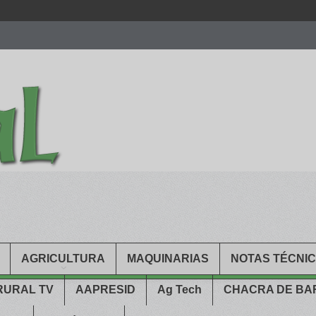
men.
patekphilippe.to
for sale in usa recognized command with dining 
gn high
https://reallydiamond.com/
.
AGRICULTURA
MAQUINARIAS
NOTAS TÉCNI
RURAL TV
AAPRESID
Ag Tech
CHACRA DE B