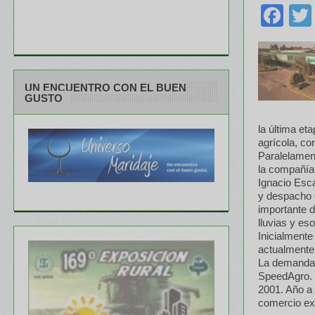
Fa
UN ENCUENTRO CON EL BUEN
GUSTO
la última eta
agrícola, co
Paralelamen
la compañía
Ignacio Esca
y despacho 
importante d
lluvias y eso
Inicialment
actualmente 
La demanda 
SpeedAgro. 
2001. Año a 
comercio ext