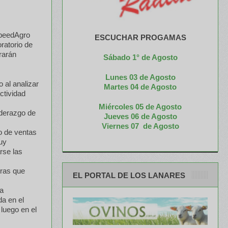
 SpeedAgro
ESCUCHAR PROGAMAS
ratorio de
rarán
Sábado 1° de Agosto
Lunes 03 de Agosto
 al analizar
M
artes 04 de Agosto
actividad
Miércoles 05 de
Agosto
iderazgo de
Jueves 06 de Agosto
Viernes 07 de Agosto
o de ventas
uy
rse las
tras que
EL PORTAL DE LOS LANARES
 a
a en el
luego en el