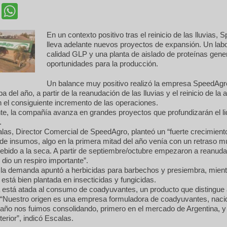
cebook
Twitter
WhatsApp
En un contexto positivo tras el reinicio de las lluvias,
lleva adelante nuevos proyectos de expansión. Un labo
calidad GLP y una planta de aislado de proteínas gene
oportunidades para la producción.
Un balance muy positivo realizó la empresa SpeedAgro
pa del año, a partir de la reanudación de las lluvias y el reinicio de la 
n el consiguiente incremento de las operaciones.
te, la compañía avanza en grandes proyectos que profundizarán el l
.
las, Director Comercial de SpeedAgro, planteó un “fuerte crecimient
de insumos, algo en la primera mitad del año venía con un retraso m
ebido a la seca. A partir de septiembre/octubre empezaron a reanuda
 dio un respiro importante”.
e la demanda apuntó a herbicidas para barbechos y presiembra, mien
está bien plantada en insecticidas y fungicidas.
está atada al consumo de coadyuvantes, un producto que distingue
“Nuestro origen es una empresa formuladora de coadyuvantes, nacid
año nos fuimos consolidando, primero en el mercado de Argentina, y 
erior”, indicó Escalas.