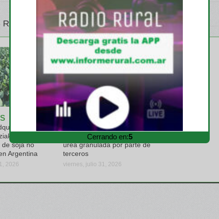
 RELATIVOS
S
EMPRESAS
quiere el
Profertil logra la verificación
ziak y consolida
de la huella de carbono de su
Cerrando en:
4
 de soja no
urea granulada por parte de
en Argentina
terceros
31, 2026
viernes, julio 31, 2026