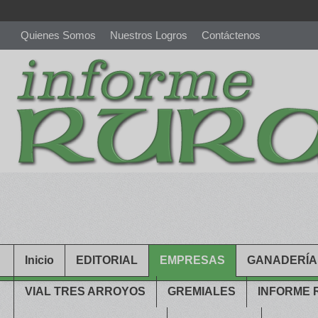
Quienes Somos
Nuestros Logros
Contáctenos
richardmillereplica
is also available with delicate watches for wo
youngsexdoll.com
with professional customer services. 1: 1 desi
Inicio
EDITORIAL
EMPRESAS
GANADERÍA
VIAL TRES ARROYOS
GREMIALES
INFORME 