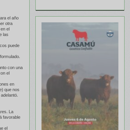
ara el año
er otra
 en el
e las
icos puede
 formulado.
junto con una
con el
iones en
e) que nos
 adelantó.
ares. La
á favorable
ue el