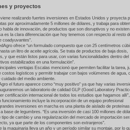
nes y proyectos
iene realizando fuertes inversiones en Estados Unidos y proyecta p
tas por aproximadamente 5 millones de dólares, y trabaja para obten
o habla de innovación, de productos que son disruptivos y no existen
 es la clara diferenciación que hoy tenemos con respecto al resto d
 coadyuvantes”.
dAgro ofrece “un formulado compuesto que con 25 centímetros cúb
asta un litro de aceite agrícola. Se trata de productos de baja dosis,
, y que están listos para usar, con varias funcionalidades dentro del
ivos estabilizados en una formulación”.
incipales ventajas Escalas mencionó que permiten facilitar la tarea, 
 costos logísticos y permitir trabajar con bajos volúmenes de agua, 
e cuidado del medio ambiente.
gro el futuro aparece como “muy positivo” ya que hay varias invers
auguraremos un laboratorio de calidad GLP (Good Laboratory Practic
ner certificación internacional de todos los estudios que hagamos allí”,
 funcionamiento incluye la incorporación de un equipo profesional
grandes inversiones en marcha es una planta de aislado de proteínas
, a base de legumbres. “Es una inversión de casi 100 millones de dól
e tipo de cambio y una regularización del mercado de importación ser
ecto, ya que parte de los componentes son extranjeros”.
 la maquinaria lleva un año y un período similar su montaje, por lo q