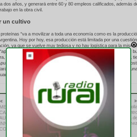
 a dos años, y generará entre 60 y 80 empleos calificados, además 
abajo en la obra civil.
 un cultivo
 proteínas “va a movilizar a toda una economía como es la producció
Argentina. Hoy por hoy, esa producción está limitada por una cuestió
ción, ya que se vuelve muy tediosa y no hay logística para la misma
 “apuntamos a generar un mercado en Argentina. El cultivo es muy b
ra, fija nitrógeno en el suelo y entra muy bien en rotación. Además, t
untamos a refundar un cultivo que, que por ahí está un poco al cost
tará ubicada en un predio del parque industrial de Sauce Viejo, en un
cuadrados desti…
Anterior
Siguiente
Biotrop investiga y desarroll
MEDALLA DE ORO PARA EL
productos en su centr
CABEZAL STRIPPER
experimental de Cañada d
AUTOMOTRIZ G-FAS:
Góme
INNOVACIÓN EN COSECHA
CON IMPACTO