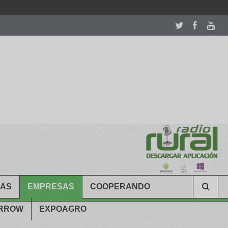
room table ceremony. welcome to our
perfectwatches.is
shop. best
CAS
EMPRESAS
COOPERANDO
ARROW
EXPOAGRO