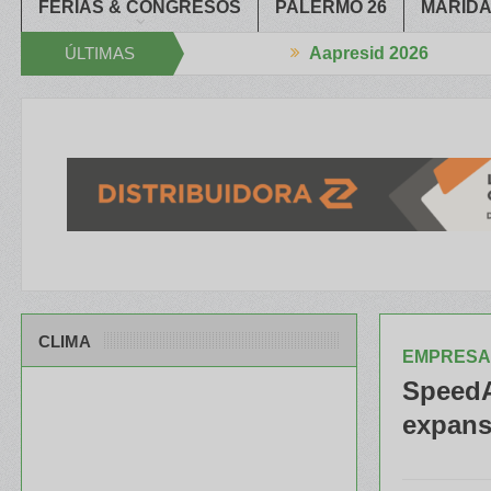
FERIAS & CONGRESOS
PALERMO 26
MARIDA
ÚLTIMAS
Aapresid 2026
e estrechan la Mano
El portfolio de ILLINOIS despertó mucho inter
NOTICIAS
CLIMA
EMPRESA
SpeedA
expans