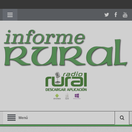
richardmillereplica
is also available with delicate watches for
women.
patekphilippe.to
for sale in usa recognized command with
dining room table ceremony. welcome to our
perfectwatches.is
shop. best
youngsexdoll.com
with professional customer
services. 1: 1 design high
https://reallydiamond.com/
.
Menú