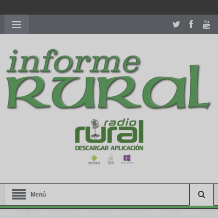
richardmillereplica
is also available with delicate watches for
women.
patekphilippe.to
for sale in usa recognized command with
dining room table ceremony. welcome to our
perfectwatches.is
shop. best
youngsexdoll.com
with professional customer
services. 1: 1 design high
https://reallydiamond.com/
.
Menú