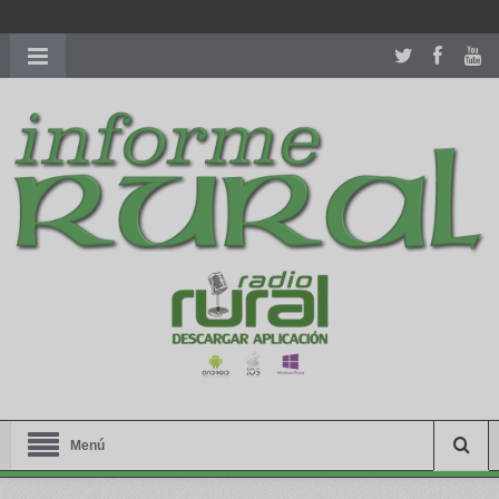
richardmillereplica
is also available with delicate watches for
women.
patekphilippe.to
for sale in usa recognized command with
dining room table ceremony. welcome to our
perfectwatches.is
shop. best
youngsexdoll.com
with professional customer
services. 1: 1 design high
https://reallydiamond.com/
.
Menú