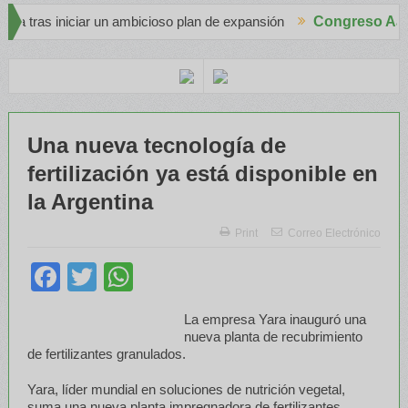
ciar un ambicioso plan de expansión
Congreso Aapresid 2026
Apache en el Congreso Aapresid 
 de terceros
Una nueva tecnología de
fertilización ya está disponible en
la Argentina
Print
Correo Electrónico
Facebook
Twitter
WhatsApp
La empresa Yara inauguró una
nueva planta de recubrimiento
de fertilizantes granulados.
Yara, líder mundial en soluciones de nutrición vegetal,
suma una nueva planta impregnadora de fertilizantes