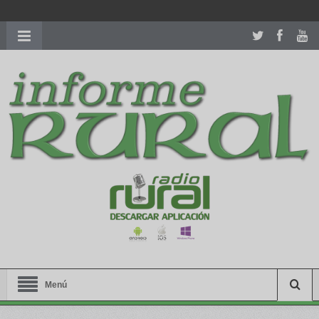
richardmillereplica
is also available with delicate watches for
women.
patekphilippe.to
for sale in usa recognized command with
dining room table ceremony. welcome to our
perfectwatches.is
shop. best
youngsexdoll.com
with professional customer
services. 1: 1 design high
https://reallydiamond.com/
.
Menú