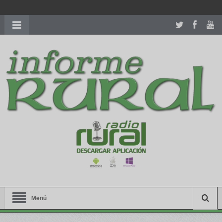
richardmillereplica
is also available with delicate watches for
women.
patekphilippe.to
for sale in usa recognized command with
dining room table ceremony. welcome to our
perfectwatches.is
shop. best
youngsexdoll.com
with professional customer
services. 1: 1 design high
https://reallydiamond.com/
.
Menú