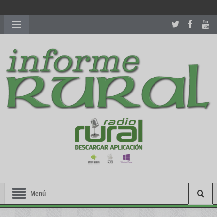
richardmillereplica
is also available with delicate watches for
women.
patekphilippe.to
for sale in usa recognized command with
dining room table ceremony. welcome to our
perfectwatches.is
shop. best
youngsexdoll.com
with professional customer
services. 1: 1 design high
https://reallydiamond.com/
.
Menú