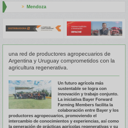
za
Aapresid 20
E y el INTA capacitaron a Trabajadores Rurales
Legisladores y E
una red de productores agropecuarios de
Argentina y Uruguay comprometidos con la
agricultura regenerativa.
Un futuro agrícola más
sustentable se logra con
innovación y trabajo conjunto.
La iniciativa Bayer Forward
Farming Members facilita la
colaboración entre Bayer y los
productores agropecuarios, promoviendo el
intercambio de conocimientos y experiencias, así como
la generación de prácticas agrícolas regenerativas y su