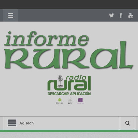
richardmillereplica
is also available with delicate watches for
women.
patekphilippe.to
for sale in usa recognized command with
dining room table ceremony. welcome to our
perfectwatches.is
shop. best
youngsexdoll.com
with professional customer
services. 1: 1 design high
https://reallydiamond.com/
.
Ag Tech