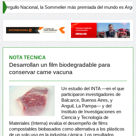
al, la Sommelier más premiada del mundo es Argentina
Maquina
Indecar dup
NOTA TECNICA
Desarrollan un film biodegradable para
conservar carne vacuna
Un estudio del INTA —en el que
participaron investigadores de
Balcarce, Buenos Aires, y
Anguil, La Pampa— y del
Instituto de Investigaciones en
Ciencia y Tecnología de
Materiales (Intema) evalúa el desempeño de films
compostables biobasados como alternativa a los plásticos
de un solo uso en la industria cárnica. Los resultados