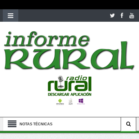
richardmillereplica
is also available with delicate watches for
women.
patekphilippe.to
for sale in usa recognized command with
dining room table ceremony. welcome to our
perfectwatches.is
shop. best
youngsexdoll.com
with professional customer
services. 1: 1 design high
https://reallydiamond.com/
.
NOTAS TÉCNICAS