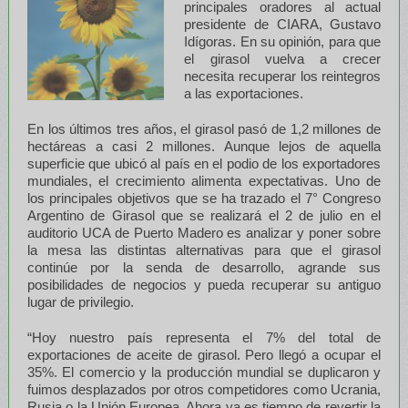
principales oradores al actual
presidente de CIARA, Gustavo
Idígoras. En su opinión, para que
el girasol vuelva a crecer
necesita recuperar los reintegros
a las exportaciones.
En los últimos tres años, el girasol pasó de 1,2 millones de
hectáreas a casi 2 millones. Aunque lejos de aquella
superficie que ubicó al país en el podio de los exportadores
mundiales, el crecimiento alimenta expectativas. Uno de
los principales objetivos que se ha trazado el 7° Congreso
Argentino de Girasol que se realizará el 2 de julio en el
auditorio UCA de Puerto Madero es analizar y poner sobre
la mesa las distintas alternativas para que el girasol
continúe por la senda de desarrollo, agrande sus
posibilidades de negocios y pueda recuperar su antiguo
lugar de privilegio.
“Hoy nuestro país representa el 7% del total de
exportaciones de aceite de girasol. Pero llegó a ocupar el
35%. El comercio y la producción mundial se duplicaron y
fuimos desplazados por otros competidores como Ucrania,
Rusia o la Unión Europea. Ahora ya es tiempo de revertir la