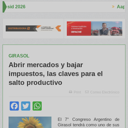
Aapresid 2026
A
espertó mucho interés en el Congreso
Del Cono Sur al Mundo
Jáur
GIRASOL
Abrir mercados y bajar
impuestos, las claves para el
salto productivo
Print
Correo Electrónico
Facebook
Twitter
WhatsApp
El 7° Congreso Argentino de
Girasol tendrá como uno de sus