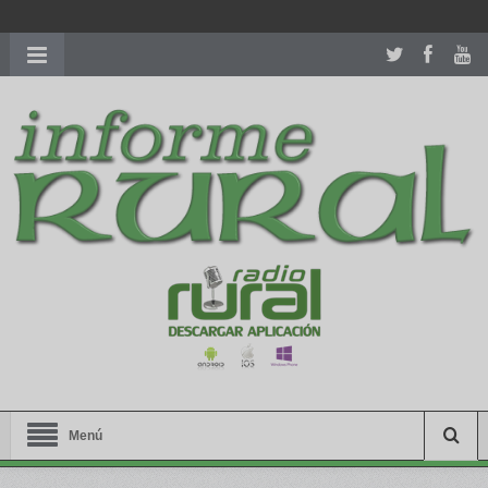
richardmillereplica
is also available with delicate watches for
women.
patekphilippe.to
for sale in usa recognized command with
dining room table ceremony. welcome to our
perfectwatches.is
shop. best
youngsexdoll.com
with professional customer
services. 1: 1 design high
https://reallydiamond.com/
.
Menú