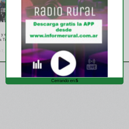
GREMIALES
y el INTA
Se renovaron las autoridades
a Trabajadores
en CARBAP, Pablo Ginestet
es el nuevo presidente
o 7, 2026
viernes, julio 31, 2026
Cerrando en:
3