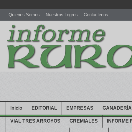
Quienes Somos
Nuestros Logros
Contáctenos
richardmillereplica
is also available with delicate watches for wo
youngsexdoll.com
with professional customer services. 1: 1 desi
Inicio
EDITORIAL
EMPRESAS
GANADERÍA
VIAL TRES ARROYOS
GREMIALES
INFORME 