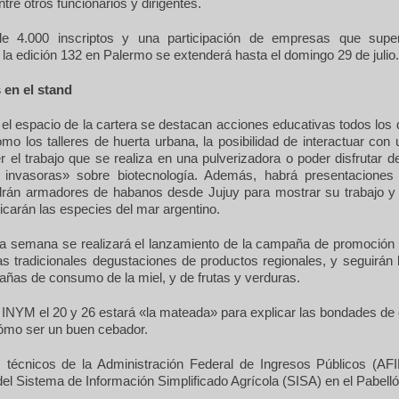
ntre otros funcionarios y dirigentes.
 4.000 inscriptos y una participación de empresas que supe
 la edición 132 en Palermo se extenderá hasta el domingo 29 de julio.
 en el stand
el espacio de la cartera se destacan acciones educativas todos los 
omo los talleres de huerta urbana, la posibilidad de interactuar con
 el trabajo que se realiza en una pulverizadora o poder disfrutar d
 invasoras» sobre biotecnología. Además, habrá presentaciones 
ndrán armadores de habanos desde Jujuy para mostrar su trabajo y 
carán las especies del mar argentino.
ra semana se realizará el lanzamiento de la campaña de promoción
as tradicionales degustaciones de productos regionales, y seguirán 
ñas de consumo de la miel, y de frutas y verduras.
 INYM el 20 y 26 estará «la mateada» para explicar las bondades de 
ómo ser un buen cebador.
, técnicos de la Administración Federal de Ingresos Públicos (AFI
l Sistema de Información Simplificado Agrícola (SISA) en el Pabelló