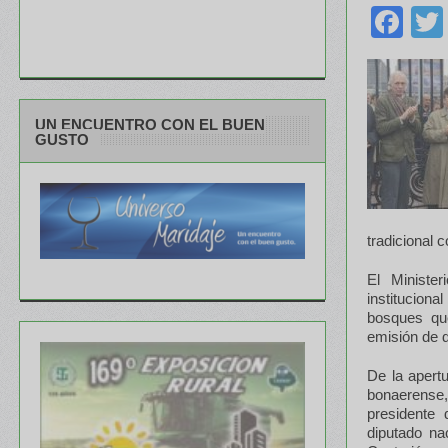
Fa
UN ENCUENTRO CON EL BUEN
GUSTO
tradicional 
El Ministe
institucion
bosques que
emisión de d
De la apertu
bonaerense
presidente 
diputado na