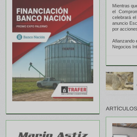
Mientras que
el Comprom
celebrará e
anuncio Esc
por accione
Afianzando e
Negocios Int
ARTÍCULOS