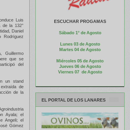
conduce Luis
ESCUCHAR PROGAMAS
a de la 132°
tidad, Daniel
Sábado 1° de Agosto
o Rodríguez
Lunes 03 de Agosto
M
artes 04 de Agosto
, Guillermo
here que se
Miércoles 05 de
Agosto
rticipó del
Jueves 06 de Agosto
Viernes 07 de Agosto
on un stand
 extraída de
ucción de la
EL PORTAL DE LOS LANARES
Agroindustria
n Ayala; el
e Angeli; el
n José Gómez