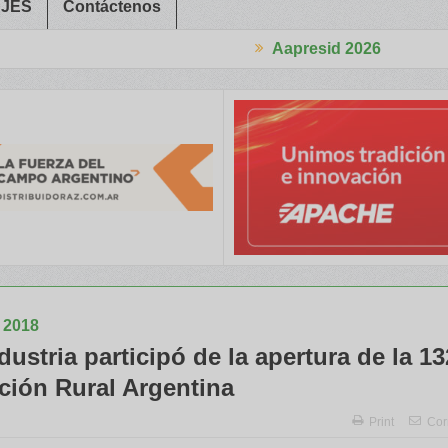
JES
Contáctenos
Aapresid 2026
bajadores Rurales
Legisladores y Especialistas abordaron claves 
2018
ustria participó de la apertura de la 13
ción Rural Argentina
Print
Cor