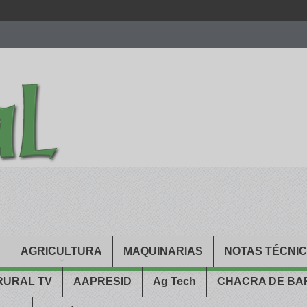
men.
patekphilippe.to
for sale in usa recognized command with dining 
gn high
https://reallydiamond.com/
.
AGRICULTURA
MAQUINARIAS
NOTAS TÉCNI
RURAL TV
AAPRESID
Ag Tech
CHACRA DE B