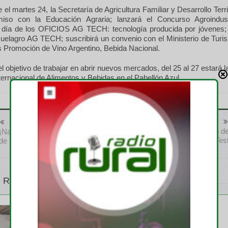
 el martes 24, la Secretaría de Agricultura Familiar y Desarrollo Territ
iso con la Educación Agraria; lanzará el Concurso Agroindus
l día de los OFICIOS AG TECH: tecnología producida por jóvenes; 
uelagro AG TECH; suscribirá un convenio con el Ministerio de Turi
s Promoción de Vino Argentino, Bebida Nacional.
l objetivo de trabajar en abrir nuevos mercados, del 25 al 27 estará 
ernacional de Alimentos y Bebidas en el Pabellón Azul.
Anterior
Siguiente
Se realizó el 2° Concurso d
¡Nació «Pituca» en el primer día
Novillos y Block Tes
de la Exposición
 RELATIVOS