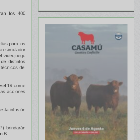
ran los 400
días para los
 un simulador
el videojuego
de distintos
técnicos del
 «el 19 comé
las acciones
esta infusión
P) brindarán
n B.