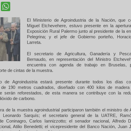
cebook
Twitter
WhatsApp
El Ministerio de Agroindustria de la Nación, que 
Miguel Etchevehere, estuvo presente en la apertur
Exposición Rural Palermo junto al presidente de la en
Pelegrina; y el jefe de Gobierno porteño, Horaci
Larreta.
El secretario de Agricultura, Ganadería y Pesca
Bernaudo, en representación del Ministro Etcheve
encuentra con agenda de trabajo en Bruselas, pa
corte de cintas de la muestra.
rio de Agroindustria estará presente durante todos los días c
al de 190 metros cuadrados, diseñado con 400 kilos de madera
 serán reforestados, de esta manera se contribuye con la red
ióxido de carbono.
ra de la muestra agroindustrial participaron también el ministro de 
, Leonardo Sarquís; el secretario general de la UATRE, Ramó
de Coninagro, Carlos Iannizzotto; el senador nacional, Alfredo D
cional, Atilio Benedetti; el vicepresidente del Banco Nación, Jua