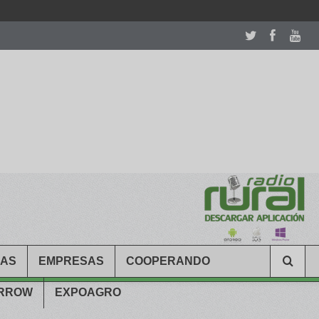
room table ceremony. welcome to our
perfectwatches.is
shop. best
CAS
EMPRESAS
COOPERANDO
ARROW
EXPOAGRO