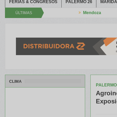
FERIAS & CONGRESOS
PALERMO 26
MARIDA
ÚLTIMAS
Mendoza
XXXIV Congreso Aapresid
El RENATRE y el INTA capacitaron a Tra
NOTICIAS
CLIMA
PALERMO 
Agroind
Exposi