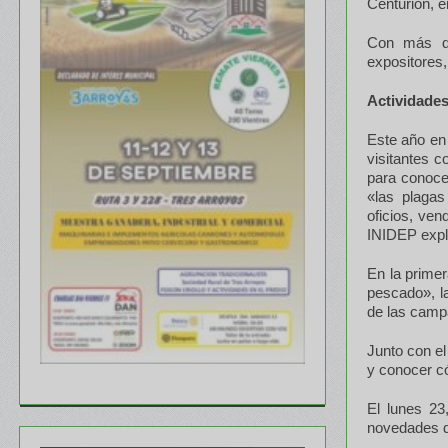
Centurión, e
Con más de
expositores,
Actividades
Este año en 
visitantes c
para conocer
«las plagas
oficios, ve
INIDEP expli
En la prime
pescado», l
de las campa
Junto con el
y conocer c
El lunes 23
novedades de