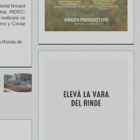
orial firmará
tria INDEC;
realizará un
smo y Coviar
la Ronda de
e
t