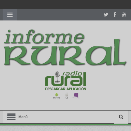
richardmillereplica
is also available with delicate watches for
women.
patekphilippe.to
for sale in usa recognized command with
dining room table ceremony. welcome to our
perfectwatches.is
shop. best
youngsexdoll.com
with professional customer
services. 1: 1 design high
https://reallydiamond.com/
.
Menú