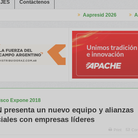
JES
Contáctenos
Aapresid 2026
Aapresid 2026
és en el Congreso
Del Cono Sur al Mundo
Jáuregui Lorda comerci
isco Expone 2018
presenta un nuevo equipo y alianzas
iales con empresas líderes
Print
Cor