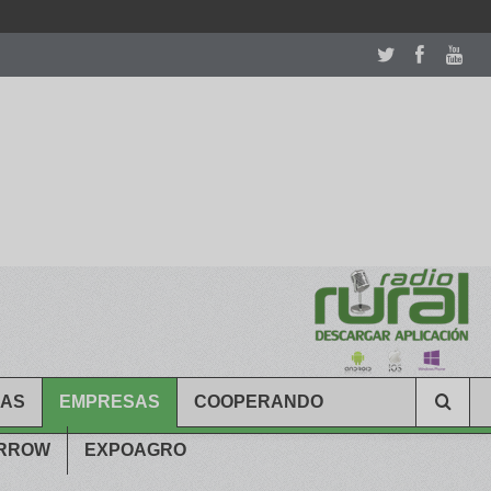
room table ceremony. welcome to our
perfectwatches.is
shop. best
CAS
EMPRESAS
COOPERANDO
ARROW
EXPOAGRO