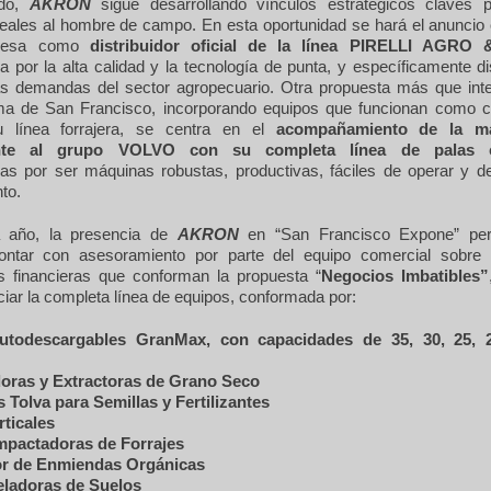
ado,
AKRON
sigue desarrollando vínculos estratégicos claves 
eales al hombre de campo. En esta oportunidad se hará el anuncio of
presa como
distribuidor oficial de la línea PIRELLI AGR
a por la alta calidad y la tecnología de punta, y específicamente 
las demandas del sector agropecuario. Otra propuesta más que int
ma de San Francisco, incorporando equipos que funcionan como
u línea forrajera, se centra en el
acompañamiento de la 
ente al grupo VOLVO
con su completa línea de palas c
das por ser máquinas robustas, productivas, fáciles de operar y 
to.
año, la presencia de
AKRON
en “San Francisco Expone” perm
contar con asesoramiento por parte del equipo comercial sobre l
s financieras que conforman la propuesta “
Negocios Imbatibles”
iar la completa línea de equipos, conformada por:
utodescargables GranMax, con capacidades de 35, 30, 25, 
oras y Extractoras de Grano Seco
 Tolva para Semillas y Fertilizantes
rticales
mpactadoras de Forrajes
or de Enmiendas Orgánicas
eladoras de Suelos