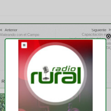
Anterior
Siguiente
Capacitación en l
Mateando con el Campo
implementación del nuev
Sistema de Trazabilidad Apícol
(SITA
 RELATIVOS