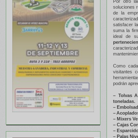
Por otro l
soluciones r
de la em
caracterizad
satisfacer 
suma la fir
ideal de s
perteneci
caracteriza
mantenimien
Como cada 
visitantes 
herramienta
podrán aprec
– Tolvas A
toneladas.
– Embolsad
– Acoplados
– Mixers Ve
– Cajas Co
– Esparcid
– Palas Niv