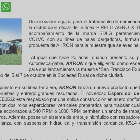
cebook
Twitter
WhatsApp
Un innovador equipo para el tratamiento de enmienda
la distribución oficial de la línea PIRELLI AGRO &
acompañamiento de la marca SDLG pertenecient
VOLVO con su línea de palas cargadoras, forman 
propuesta de AKRON para la muestra que se avecina.
Al igual que hace 20 años, cuando presentó su p
Autodescargable,
AKRON
sigue eligiendo como escen
para sus lanzamientos la muestra “San Francisco Exp
bo del 5 al 7 de octubre en la Sociedad Rural de dicha ciudad.
puesto en su línea forrajera,
AKRON
lanza un nuevo producto que 
pruebas y entregó grandes resultados. El novedoso
Esparcidor d
EE1512
está respaldado por una sólida construcción en acero confor
on dos rolos esparcidores verticales preparados para trabajar cual
que accionados a 540 RPM o 1000 RPM permiten un ancho de traba
ros. Además, posee un sistema de empuje hidráulico con raspadore
, lanza con suspensión hidráulica y transmisión cardánica K514