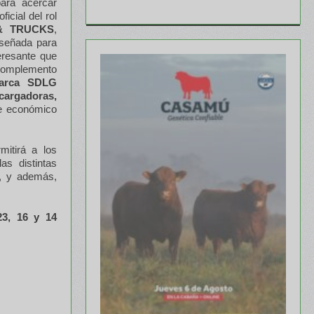
para acercar
icial del rol
O & TRUCKS
,
diseñada para
eresante que
 complemento
marca SDLG
argadoras,
de económico
itirá a los
as distintas
, y además,
23, 16 y 14