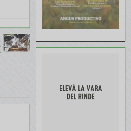
a
o
a
)