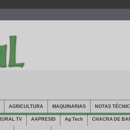
men.
patekphilippe.to
for sale in usa recognized command with dining 
gn high
https://reallydiamond.com/
.
AGRICULTURA
MAQUINARIAS
NOTAS TÉCNI
RURAL TV
AAPRESID
Ag Tech
CHACRA DE B