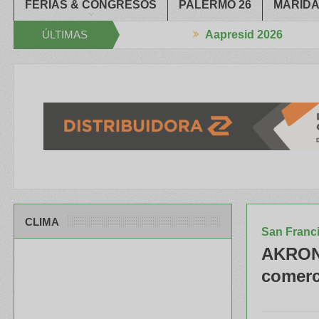
FERIAS & CONGRESOS
PALERMO 26
MARIDA
ÚLTIMAS
Aapresid 2026
e estrechan la Mano
El portfolio de ILLINOIS despertó mucho inter
NOTICIAS
CLIMA
San Franc
AKRON 
comerc