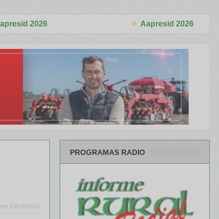
Aapresid 2026
alizó 4.870 cabezas
El Congreso se palpitó en el BCR Agtech For
PROGRAMAS RADIO
reo Electrónico