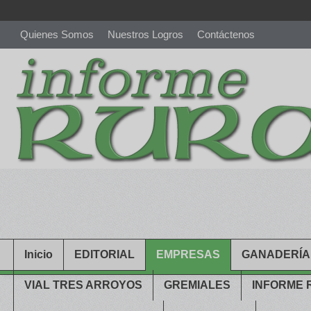
Quienes Somos
Nuestros Logros
Contáctenos
richardmillereplica
is also available with delicate watches for wo
youngsexdoll.com
with professional customer services. 1: 1 desi
Inicio
EDITORIAL
EMPRESAS
GANADERÍA
VIAL TRES ARROYOS
GREMIALES
INFORME 