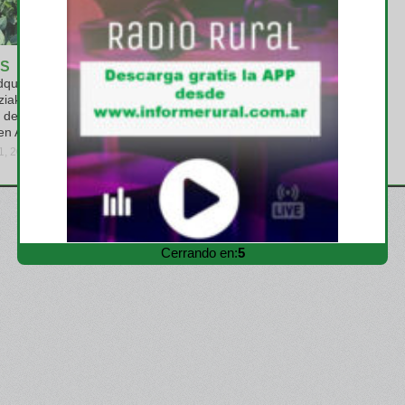
S
EMPRESAS
quiere el
Profertil logra la verificación
ziak y consolida
de la huella de carbono de su
 de soja no
urea granulada por parte de
en Argentina
terceros
31, 2026
viernes, julio 31, 2026
Cerrando en:
3