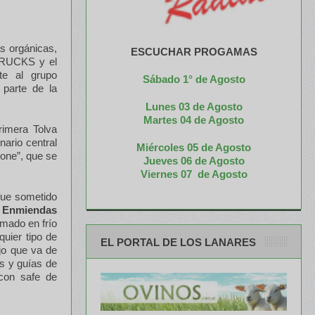
s orgánicas,
ESCUCHAR PROGAMAS
 TRUCKS y el
e al grupo
Sábado 1° de Agosto
parte de la
Lunes 03 de Agosto
M
artes 04 de Agosto
rimera Tolva
ario central
Miércoles 05 de
Agosto
one”, que se
Jueves 06 de Agosto
Viernes 07 de Agosto
fue sometido
e Enmiendas
mado en frío
quier tipo de
EL PORTAL DE LOS LANARES
jo que va de
s y guías de
 con safe de