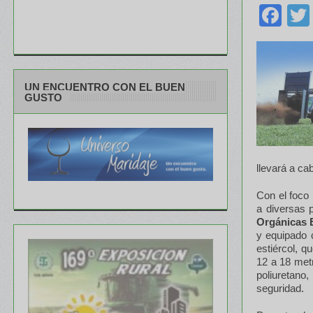
Fa
UN ENCUENTRO CON EL BUEN
GUSTO
llevará a ca
Con el foco 
a diversas 
Orgánicas 
y equipado c
estiércol, 
12 a 18 met
poliuretano
seguridad.