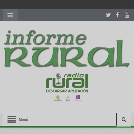
richardmillereplica
is also available with delicate watches for
women.
patekphilippe.to
for sale in usa recognized command with
dining room table ceremony. welcome to our
perfectwatches.is
shop. best
youngsexdoll.com
with professional customer
services. 1: 1 design high
https://reallydiamond.com/
.
Menú