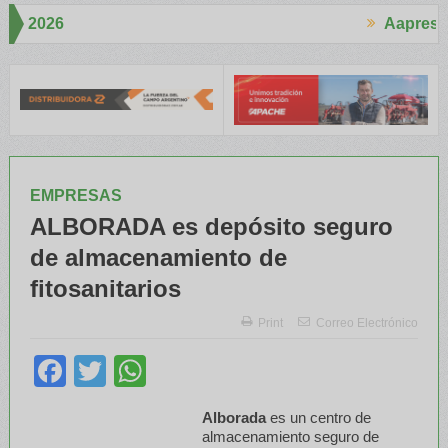
Aapresid 2026
Aapres
 mucho interés en el Congreso
Del Cono Sur al Mundo
Jáuregui L
EMPRESAS
ALBORADA es depósito seguro
de almacenamiento de
fitosanitarios
Print
Correo Electrónico
Facebook
Twitter
WhatsApp
Alborada
es un centro de
almacenamiento seguro de