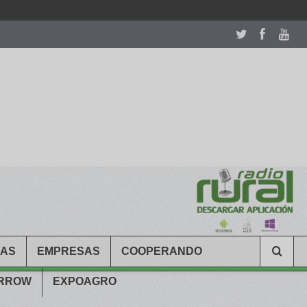
room table ceremony. welcome to our
perfectwatches.is
shop. best
CAS
EMPRESAS
COOPERANDO
ARROW
EXPOAGRO