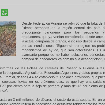
Print
Cor
cebook
Twitter
WhatsApp
Desde Federación Agraria se advirtió que la falta de l
últimas semanas en la región central del país d
preocupante panorama para los pequeños 
productores, que ya venían complicados desde antes d
la actual campaña de granos, e incluso desde la camp
por las inundaciones. “Siguen sin corregirse los pro
mecanismos de ayuda, que son defectuosos. Es un
alarmante porque de no haber soluciones concreta
camada de chacareros va camino a la desaparición”, i
informes de las Bolsas de cereales de Rosario y Buenos Aires
r la cooperativa Agricultores Federados Argentinos y datos propios 
a Gremial, desde FAA se estableció: “El balance provisorio, que pu
 copiosas lluvias en los próximos días, es que hay una caída e
 27 por ciento para la soja de primera y más del 46 por ciento de 
unda”.
asta en 3 mil millones de dólares el costo de esta sequía. Es en e
ación Agraria reitera la necesidad de actualizar rápidamente los fon