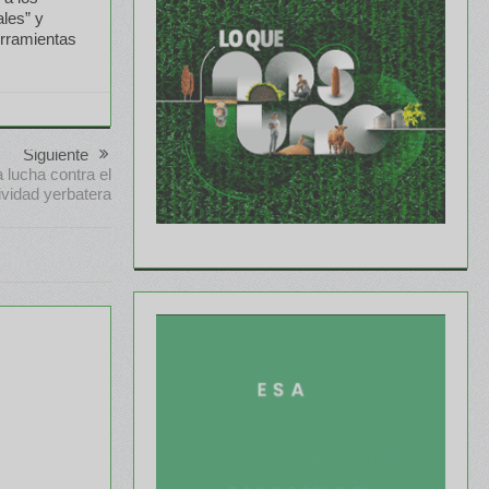
ales” y
erramientas
Siguiente
 lucha contra el
tividad yerbatera