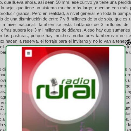
, que llueva ahora, así sean 50 mm, ese cultivo ya tiene una pérdida
la soja, que tiene un sistema mucho más largo, cuentan con más p
 producir granos. Pero en realidad, a nivel general, en toda la pam
o de una disminución de entre 7 y 8 millones de tn de soja, que es 
 a nivel nacional. También se está hablando de 3 millones de 
 cifras supera los 3 mil millones de dólares. A eso hay que sumarles
n las pasturas, porque hay muchos productores tamberos o de c
 hacen la reserva, el forraje para el invierno y no lo van a tener. 
cil cuantificar la pérdida, pero también existe. Además, persisten 
beros, en el marco de la difícil situación de la lechería, que parece u
s días nos reunimos con la Ministra de Santa Fe, tal como venimos 
pacios de diálogo y trabajo de los que formamos parte con el Gobier
rovincias. A Ciciliani le pedimos como lo más preocupante y lo más u
mpañe y articulemos a nivel nacional, para que se declare la emerge
onas; se pongan en marcha algunas herramientas o programas para ay
 agropecuarios en emergencia, especialmente a los pequeños y med
 vulnerables. También que acompañe las demandas que planteamo
17. Porque recordemos que hace un año gran parte de la pampa hú
n aquél momento le pedíamos al Gobierno Nacional que se aumentara
ia de 500 millones de pesos. Es evidente que hoy, un año después,
o y es aún más insuficiente. Entonces solicitamos también agilizar la
acional, instalar un seguro multirriesgo para darle más previsibilidad