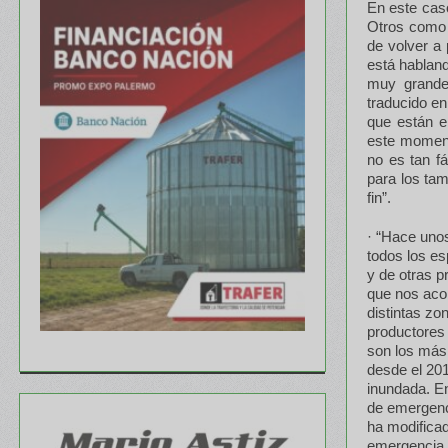
En este caso
Otros como 
de volver a
está habland
muy grande
traducido en
que están e
este momento
no es tan fá
para los tam
fin”.
· “Hace uno
todos los es
y de otras p
que nos aco
distintas z
productores
son los más
desde el 20
inundada. E
de emergenc
ha modificad
emergencia n