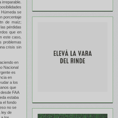
 irreparable.
osibilidades
pa Húmeda se
un porcentaje
tn de maíz;
 las pérdidas
erdos que en
En este caso,
los problemas
na crisis sin
haciendo en
no Nacional
rgente es
ncia en
udar a los
ianos que
s desde FAA
meda estaba
 el fondo
 eso no se
 ley de
 a los