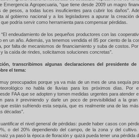
de Emergencia Agropecuaria, “que tiene desde 2009 un magro finan
s de pesos, a todas luces insuficientes para cubrir los daños”. A
ta al gobierno nacional y a los legisladores a apurar la creación 
, que podría servir como herramienta para compensar pérdidas.
ó: “El endeudamiento de los pequeños productores con las cooperativ
to en un año. Además, ya tenemos vendida el 85 por ciento de la co
la, por falta de mecanismos de financiamiento y suba de costos. Por
 y la caída de rindes, solicitamos soluciones concretas”.
ción, transcribimos algunas declaraciones del presidente d
obre el tema:
muy preocupados porque ya va más de un mes de una sequía pro
eteorológico no habla de lluvias para los próximos días. Por 
 desde FAA que se adopten y tomen medidas urgentes para atender es
n para ir previniendo y darle un poco de previsibilidad a la gran
 que están sufriendo esta sequía, que es realmente una de las más
as décadas”.
l cuantificar el nivel general de pérdidas: puede haber casos con pérd
0%, o del 20% dependiendo del campo, de la zona y del cultivo.
maíz ya pasó la época de floración y quizá pueda tener una pérdida 