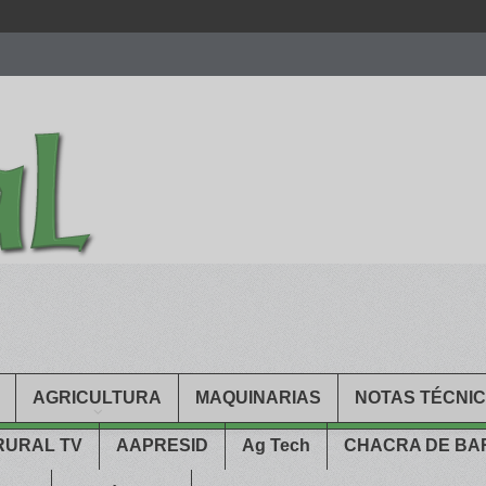
men.
patekphilippe.to
for sale in usa recognized command with dining 
gn high
https://reallydiamond.com/
.
AGRICULTURA
MAQUINARIAS
NOTAS TÉCNI
RURAL TV
AAPRESID
Ag Tech
CHACRA DE B