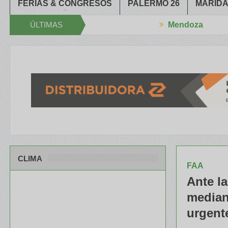
FERIAS & CONGRESOS
PALERMO 26
MARIDA
ÚLTIMAS
Mendoza
el XXXIV Congreso Aapresid
El RENATRE y el INTA capacitaron a T
NOTICIAS
CLIMA
FAA
Ante l
median
urgent