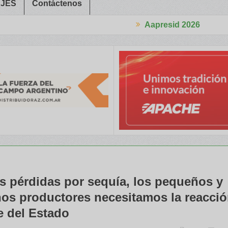
JES
Contáctenos
Aapresid 2026
rabajadores Rurales
Legisladores y Especialistas abordaron clav
as pérdidas por sequía, los pequeños y
os productores necesitamos la reacci
e del Estado