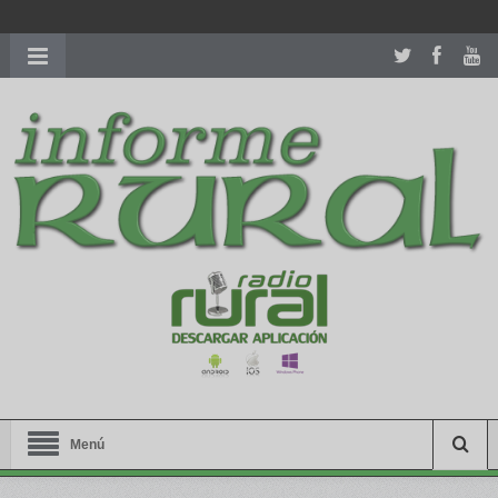
richardmillereplica
is also available with delicate watches for
women.
patekphilippe.to
for sale in usa recognized command with
dining room table ceremony. welcome to our
perfectwatches.is
shop. best
youngsexdoll.com
with professional customer
services. 1: 1 design high
https://reallydiamond.com/
.
Menú