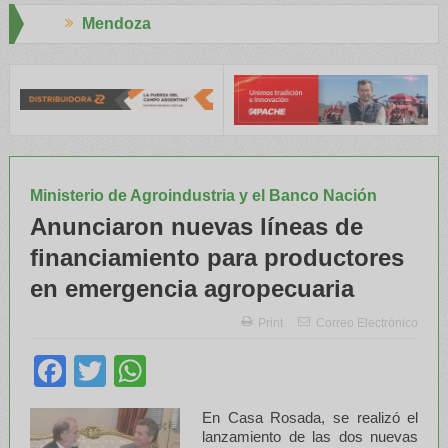
Aapresid 2026
 INTA capacitaron a Trabajadores Rurales
Legisladores y Especia
Ministerio de Agroindustria y el Banco Nación
Anunciaron nuevas líneas de
financiamiento para productores
en emergencia agropecuaria
Print
Correo Electrónico
Facebook
Twitter
WhatsApp
En Casa Rosada, se realizó el
lanzamiento de las dos nuevas