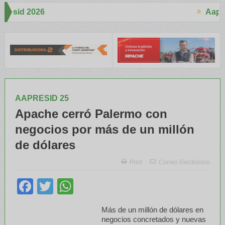
Aapresid 2026
Aap
ertó mucho interés en el Congreso
Del Cono Sur al Mundo
Jáureg
AAPRESID 25
Apache cerró Palermo con
negocios por más de un millón
de dólares
Print
Correo Electrónico
Facebook
Twitter
WhatsApp
Más de un millón de dólares en
negocios concretados y nuevas