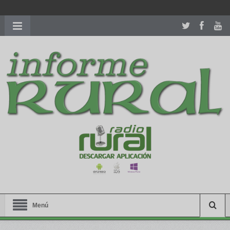
richardmillereplica
is also available with delicate watches for
women.
patekphilippe.to
for sale in usa recognized command with
dining room table ceremony. welcome to our
perfectwatches.is
shop. best
youngsexdoll.com
with professional customer
services. 1: 1 design high
https://reallydiamond.com/
.
Menú