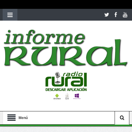
richardmillereplica
is also available with delicate watches for
women.
patekphilippe.to
for sale in usa recognized command with
dining room table ceremony. welcome to our
perfectwatches.is
shop. best
youngsexdoll.com
with professional customer
services. 1: 1 design high
https://reallydiamond.com/
.
Menú