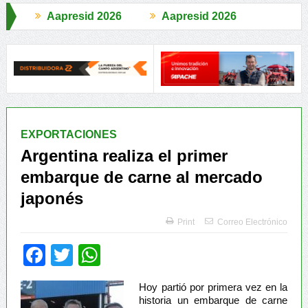
026
Aapresid 2026
Aapresid
l Mundo
Jáuregui Lorda comercializó 4.870 cabezas
El Congreso 
EXPORTACIONES
Argentina realiza el primer
embarque de carne al mercado
japonés
Print
Correo Electrónico
Facebook
Twitter
WhatsApp
Hoy partió por primera vez en la
historia un embarque de carne