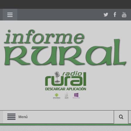
richardmillereplica
is also available with delicate watches for
women.
patekphilippe.to
for sale in usa recognized command with
dining room table ceremony. welcome to our
perfectwatches.is
shop. best
youngsexdoll.com
with professional customer
services. 1: 1 design high
https://reallydiamond.com/
.
Menú