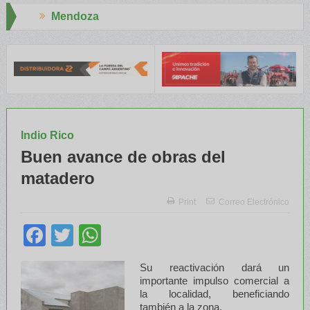
Aapresid 2026
INTA capacitaron a Trabajadores Rurales
Legisladores y Especial
Indio Rico
Buen avance de obras del
matadero
Print
Correo Electrónico
Facebook
Twitter
WhatsApp
Su reactivación dará un
importante impulso comercial a
la localidad, beneficiando
también a la zona.