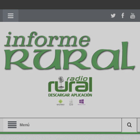
richardmillereplica
is also available with delicate watches for
women.
patekphilippe.to
for sale in usa recognized command with
dining room table ceremony. welcome to our
perfectwatches.is
shop. best
youngsexdoll.com
with professional customer
services. 1: 1 design high
https://reallydiamond.com/
.
Menú