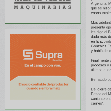
Argentina, M
que se hizo 
casos totalm
Más adelant
presenta opo
les digo el
dado más de 
en la activida
González Fr
y habló del 
Finalmente p
procesos y 
últimos cuar
Bernaudo pla
Del cierre d
Pesca del Mi
conjunto ent
carnes”.