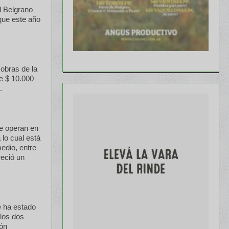
l Belgrano
que este año
 obras de la
e $ 10.000
.
ue operan en
 lo cual está
edio, entre
reció un
e ha estado
 los dos
ión