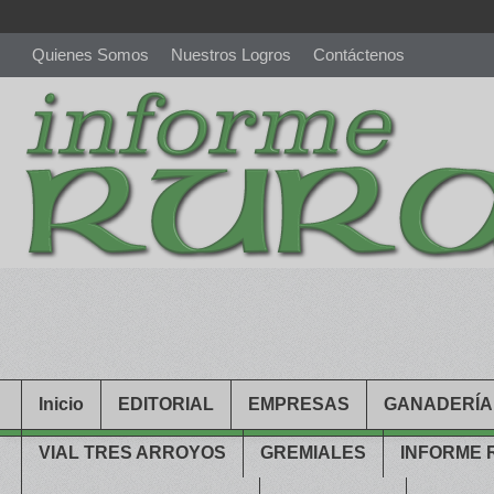
Quienes Somos
Nuestros Logros
Contáctenos
richardmillereplica
is also available with delicate watches for wo
youngsexdoll.com
with professional customer services. 1: 1 desi
Inicio
EDITORIAL
EMPRESAS
GANADERÍA
VIAL TRES ARROYOS
GREMIALES
INFORME 