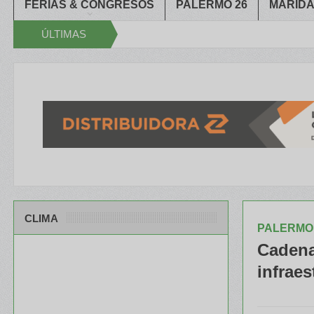
FERIAS & CONGRESOS
PALERMO 26
MARIDA
ÚLTIMAS
Aapresid 20
antes y un después en la inserción de Argentina
En Kentucky, la 
NOTICIAS
CLIMA
PALERMO 
Cadena 
infraes