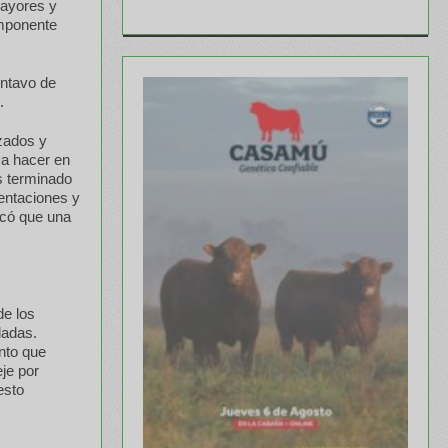
mayores y
omponente
entavo de
.
izados y
 a hacer en
s terminado
entaciones y
rcó que una
de los
ladas.
nto que
eje por
esto