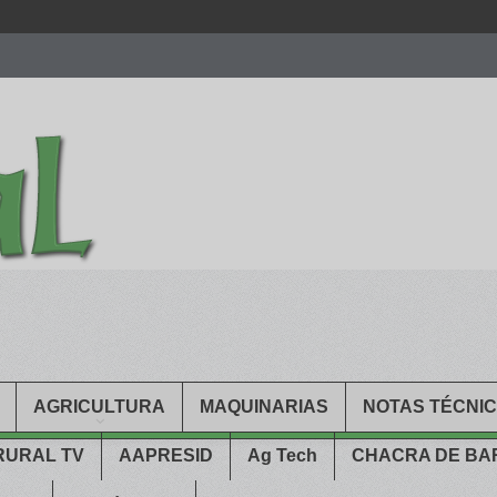
men.
patekphilippe.to
for sale in usa recognized command with dining 
gn high
https://reallydiamond.com/
.
AGRICULTURA
MAQUINARIAS
NOTAS TÉCNI
RURAL TV
AAPRESID
Ag Tech
CHACRA DE B