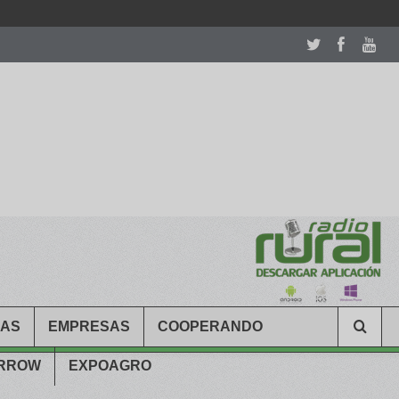
room table ceremony. welcome to our
perfectwatches.is
shop. best
CAS
EMPRESAS
COOPERANDO
ARROW
EXPOAGRO