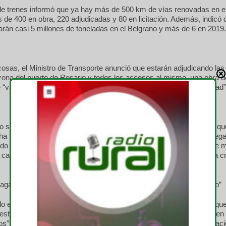
de trenes informó que ya hay más de 500 km de vías renovadas en e
de 400 en obra, 220 adjudicadas y 80 en licitación. Además, indicó 
arán casi 5 millones de toneladas en el Belgrano y más de 6 en 2019.
cosas, el Ministro de Transporte anunció que estarán adjudicando las
 zona del puerto de Rosario y todos los accesos al mismo, una obra d
 “va a cambiar la dinámica, los tiempos de espera y la productividad”
io señaló que las nuevas rutas abiertas por las distintas empresas q
 ha traído aparejado un notorio crecimiento de la capacidad de bodega
o significativamente las exportaciones de varios sectores por ese m
la carne. De acuerdo a Dietrich, la exportación de carne por vía área c
aga: “El Banco Nación volvió con todo a apoyar al sector ganadero”
o el enfoque gradualista y no me arrepiento de haberlo hecho. Lo qu
stos meses de ninguna manera inhabilita lo que se intentó hacer en
os”, expresó Javier González Fraga, presidente del Banco de la Nac