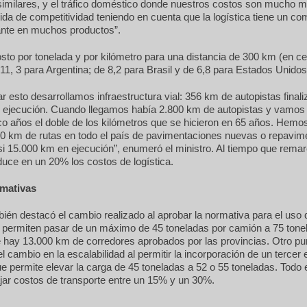
similares, y el tráfico doméstico donde nuestros costos son mucho 
ida de competitividad teniendo en cuenta que la logística tiene un c
nte en muchos productos”.
sto por tonelada y por kilómetro para una distancia de 300 km (en c
 11, 3 para Argentina; de 8,2 para Brasil y de 6,8 para Estados Unidos
r esto desarrollamos infraestructura vial: 356 km de autopistas final
 ejecución. Cuando llegamos había 2.800 km de autopistas y vamos
co años el doble de los kilómetros que se hicieron en 65 años. Hemo
0 km de rutas en todo el país de pavimentaciones nuevas o repavim
i 15.000 km en ejecución”, enumeró el ministro. Al tiempo que rema
duce en un 20% los costos de logística.
mativas
bién destacó el cambio realizado al aprobar la normativa para el uso 
e permiten pasar de un máximo de 45 toneladas por camión a 75 tone
 hay 13.000 km de corredores aprobados por las provincias. Otro pu
l cambio en la escalabilidad al permitir la incorporación de un tercer 
e permite elevar la carga de 45 toneladas a 52 o 55 toneladas. Todo 
ajar costos de transporte entre un 15% y un 30%.