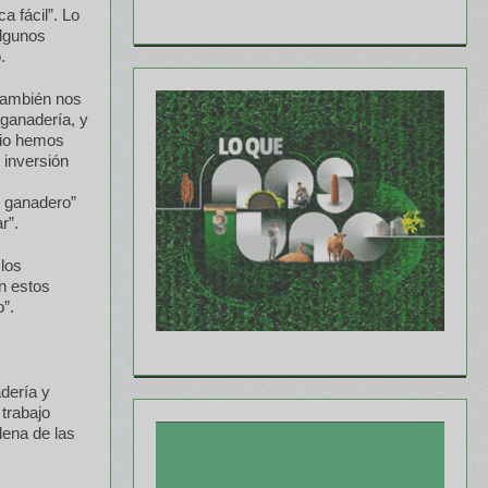
 fácil”. Lo
algunos
.
también nos
 ganadería, y
dio hemos
 inversión
r ganadero”
r”.
los
n estos
”.
adería y
 trabajo
dena de las