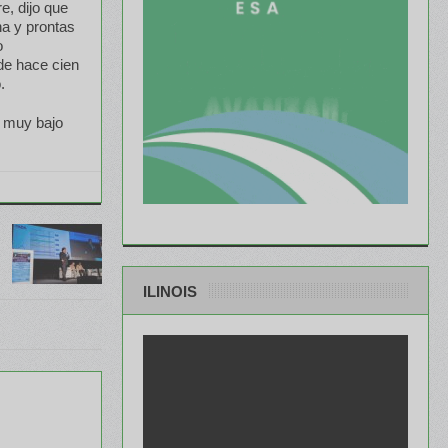
e, dijo que
a y prontas
o
 de hace cien
.
y muy bajo
ILINOIS