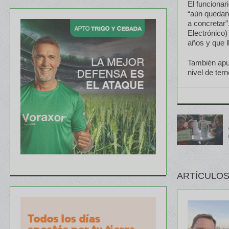
El funcionar
“aún quedan
a concretar”
Electrónico)
años y que l
También apun
nivel de ter
ARTÍCULOS