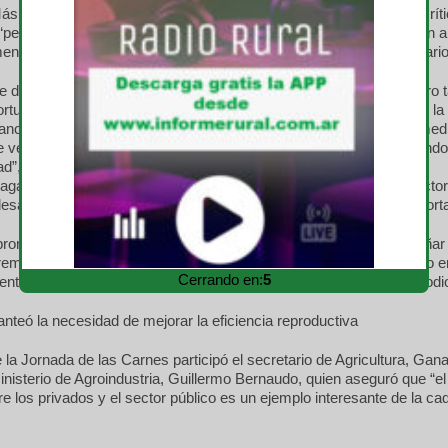
ás adelante sostuvo: “No podemos tener mala memoria y hacer crítica
“permitió arreglar con holdouts, salir del cepo, bajar retenciones -en 
ente-; permitió el blanqueo, y la obra pública”, enumeró el funcionario
e dijo: “Es un mundo complicado que nos presenta problemas, pero 
rtunidades. Los invito a tener una actitud positiva con respecto de la
 Banco Nación los va a acompañar”. Y agregó: “En el último año y me
veinte mil créditos a los ganaderos. Estamos realmente financiando
d”, dijo.
aga aseguró que “el Banco Nación volvió con todo a apoyar al secto
desarrollo de créditos “que tienen importancia estratégica para exporta
romovió las líneas que el BNA trajo a la Exposición para acompañar 
remarcó: “queremos una ganadería diferente a la que hemos tenido e
Cerrando en:
3
enta años, que exporte la mitad de su producción y recuperar el podio
nteó la necesidad de mejorar la eficiencia reproductiva
e la Jornada de las Carnes participó el secretario de Agricultura, Gan
nisterio de Agroindustria, Guillermo Bernaudo, quien aseguró que “el
re los privados y el sector público es un ejemplo interesante de la ca