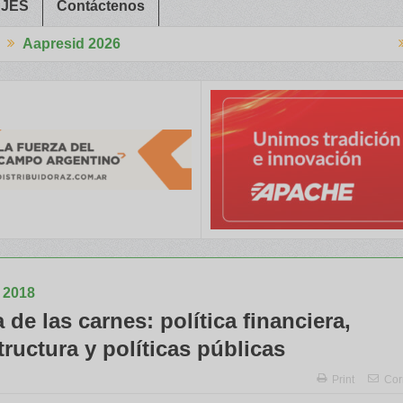
JES
Contáctenos
26
Aapresid 2026
Siembra Directa nos ayuda desde hace 48 años
“Estamos viviendo 
2018
de las carnes: política financiera,
tructura y políticas públicas
Print
Cor