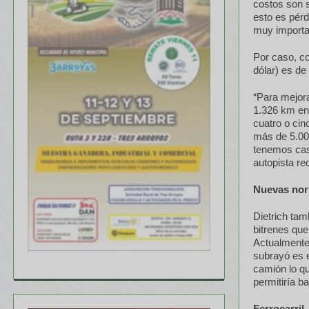
costos son 
esto es pérd
muy importa
Por caso, co
dólar) es de
“Para mejora
1.326 km en
cuatro o cin
más de 5.00
tenemos cas
autopista re
Nuevas nor
Dietrich tam
bitrenes qu
Actualmente
subrayó es e
camión lo qu
permitiría b
Ferrocarril