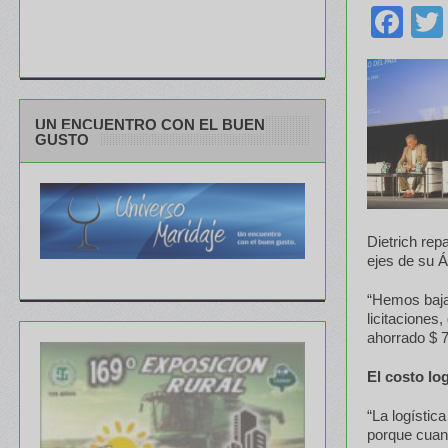
Fa
UN ENCUENTRO CON EL BUEN
GUSTO
Dietrich rep
ejes de su Á
“Hemos bajad
licitacione
ahorrado $ 7
El costo log
“La logístic
porque cuan