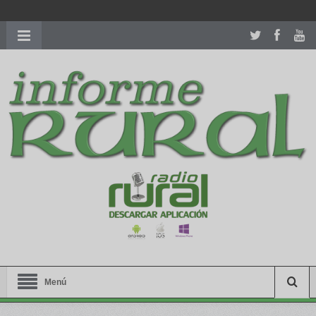
richardmillereplica
is also available with delicate watches for
women.
patekphilippe.to
for sale in usa recognized command with
dining room table ceremony. welcome to our
perfectwatches.is
shop. best
youngsexdoll.com
with professional customer
services. 1: 1 design high
https://reallydiamond.com/
.
Menú