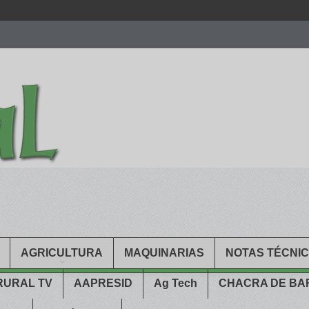
men.
patekphilippe.to
for sale in usa recognized command with dining 
gn high
https://reallydiamond.com/
.
AGRICULTURA
MAQUINARIAS
NOTAS TÉCNI
RURAL TV
AAPRESID
Ag Tech
CHACRA DE B