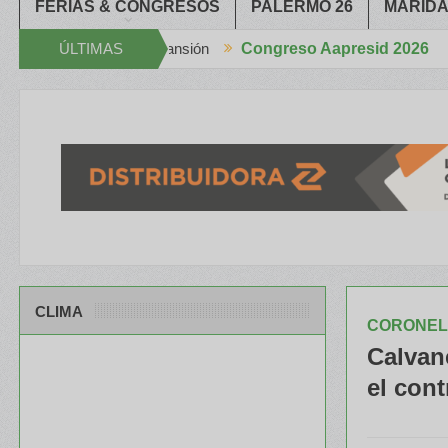
FERIAS & CONGRESOS
PALERMO 26
MARIDA
 de expansión
ÚLTIMAS
Congreso Aapresid 2026
Apache en el Congreso Aapresid 2026 con tecnología d
NOTICIAS
CLIMA
CORONEL
Calvane
el cont