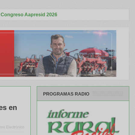
sid 2026
nvitados de lujo y todas las tendencias: así se palpita el Congreso A
PROGRAMAS RADIO
es en
reo Electrónico