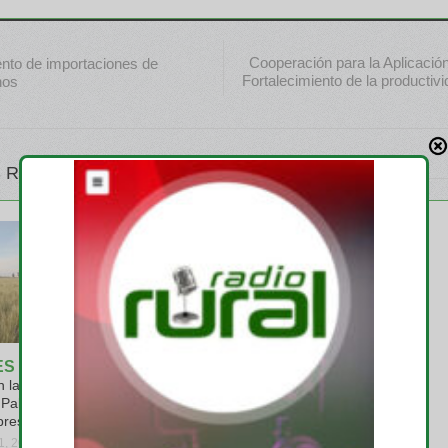
Cooperación para la Aplicación
to de importaciones de
Fortalecimiento de la productivi
nos
 RELATIVOS
ES
Palermo 2026
 las autoridades
Raza Polo
Pablo Ginestet
viernes, julio 24, 2026
presidente
31, 2026