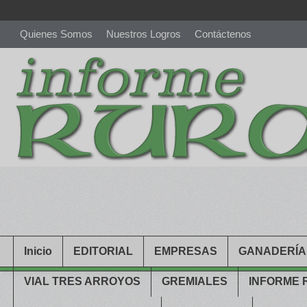
Quienes Somos
Nuestros Logros
Contáctenos
richardmillereplica
is also available with delicate watches for wo
youngsexdoll.com
with professional customer services. 1: 1 desi
Inicio
EDITORIAL
EMPRESAS
GANADERÍA
VIAL TRES ARROYOS
GREMIALES
INFORME 