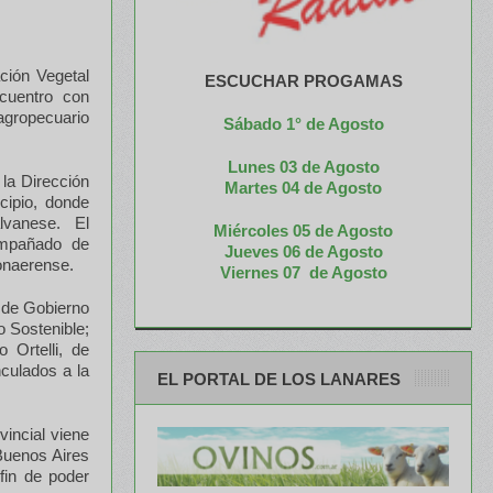
ación Vegetal
ESCUCHAR PROGAMAS
cuentro con
 agropecuario
Sábado 1° de Agosto
.
Lunes 03 de Agosto
 la Dirección
M
artes 04 de Agosto
cipio, donde
lvanese. El
Miércoles 05 de
Agosto
compañado de
Jueves 06 de Agosto
bonaerense.
Viernes 07 de Agosto
o de Gobierno
o Sostenible;
 Ortelli, de
nculados a la
EL PORTAL DE LOS LANARES
vincial viene
 Buenos Aires
fin de poder