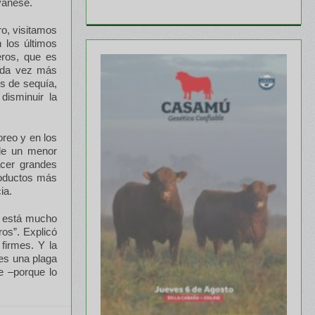
lvanese.
o, visitamos
 los últimos
eros, que es
ada vez más
es de sequía,
isminuir la
reo y en los
 de un menor
cer grandes
roductos más
ia.
or está mucho
os”. Explicó
firmes. Y la
 es una plaga
e –porque lo