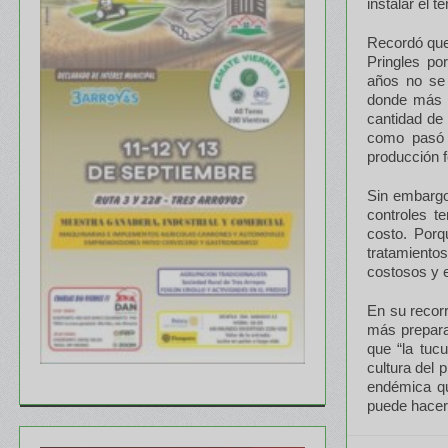
instalar el t
Recordó que
Pringles po
años no se 
donde más 
cantidad de 
como pasó 
producción f
Sin embargo
controles t
costo. Por
tratamiento
costosos y e
En su recorr
más prepara
que “la tuc
cultura del 
endémica qu
puede hacer