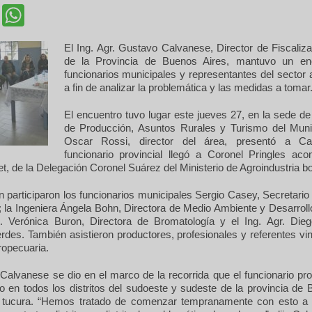
cebook
Twitter
WhatsApp
El Ing. Agr. Gustavo Calvanese, Director de Fiscaliz
de la Provincia de Buenos Aires, mantuvo un en
funcionarios municipales y representantes del sector
a fin de analizar la problemática y las medidas a tomar
El encuentro tuvo lugar este jueves 27, en la sede de
de Producción, Asuntos Rurales y Turismo del Muni
Oscar Rossi, director del área, presentó a Ca
funcionario provincial llegó a Coronel Pringles a
et, de la Delegación Coronel Suárez del Ministerio de Agroindustria 
n participaron los funcionarios municipales Sergio Casey, Secretari
 la Ingeniera Ángela Bohn, Directora de Medio Ambiente y Desarroll
. Verónica Buron, Directora de Bromatología y el Ing. Agr. Diego
des. También asistieron productores, profesionales y referentes vi
ropecuaria.
 Calvanese se dio en el marco de la recorrida que el funcionario pro
o en todos los distritos del sudoeste y sudeste de la provincia de
 tucura. “Hemos tratado de comenzar tempranamente con esto a 