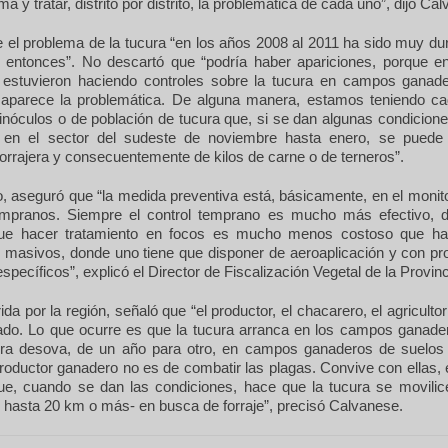
ema y tratar, distrito por distrito, la problemática de cada uno”, dijo Ca
 el problema de la tucura “en los años 2008 al 2011 ha sido muy dur
r entonces”. No descartó que “podría haber apariciones, porque en
estuvieron haciendo controles sobre la tucura en campos ganad
aparece la problemática. De alguna manera, estamos teniendo c
inóculos o de población de tucura que, si se dan algunas condicion
en el sector del sudeste de noviembre hasta enero, se puede d
orrajera y consecuentemente de kilos de carne o de terneros”.
, aseguró que “la medida preventiva está, básicamente, en el monito
empranos. Siempre el control temprano es mucho más efectivo,
que hacer tratamiento en focos es mucho menos costoso que ha
s masivos, donde uno tiene que disponer de aeroaplicación y con p
specíficos”, explicó el Director de Fiscalización Vegetal de la Provinc
ida por la región, señaló que “el productor, el chacarero, el agricult
do. Lo que ocurre es que la tucura arranca en los campos ganader
ura desova, de un año para otro, en campos ganaderos de suelos 
productor ganadero no es de combatir las plagas. Convive con ellas,
e, cuando se dan las condiciones, hace que la tucura se movilic
 hasta 20 km o más- en busca de forraje”, precisó Calvanese.