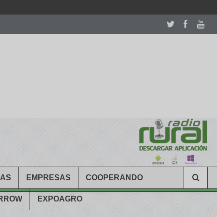
room table ceremony. welcome to our
perfectwatches.is
shop. best
CAS
EMPRESAS
COOPERANDO
ARROW
EXPOAGRO