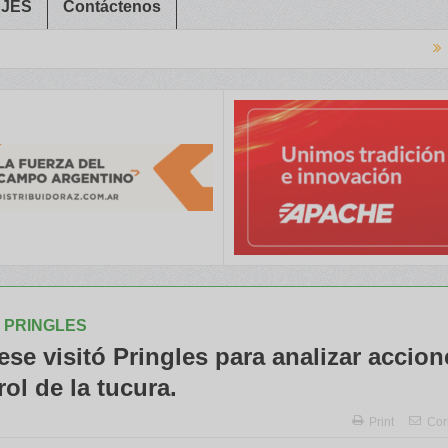
JES
Contáctenos
Congreso Aapre
e punta y alto rendimiento para el productor
Más de 100 paneles, i
 PRINGLES
se visitó Pringles para analizar accion
rol de la tucura.
Print
Cor