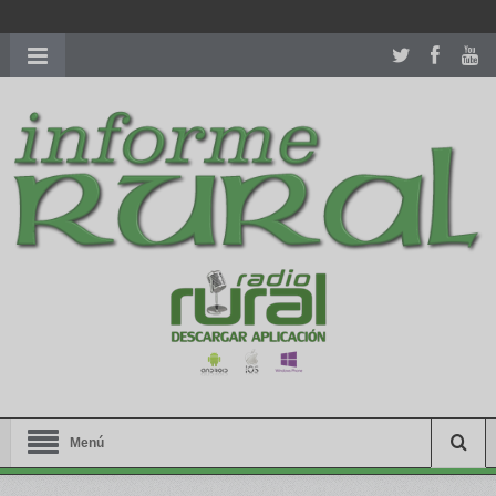
richardmillereplica
is also available with delicate watches for
women.
patekphilippe.to
for sale in usa recognized command with
dining room table ceremony. welcome to our
perfectwatches.is
shop. best
youngsexdoll.com
with professional customer
services. 1: 1 design high
https://reallydiamond.com/
.
Menú