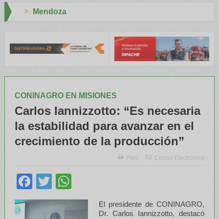
Aapresid 2026
NTA capacitaron a Trabajadores Rurales
Legisladores y Especiali
CONINAGRO EN MISIONES
Carlos Iannizzotto: “Es necesaria
la estabilidad para avanzar en el
crecimiento de la producción”
Print
Correo Electrónico
Facebook
Twitter
WhatsApp
El presidente de CONINAGRO,
Dr. Carlos Iannizzotto, destacó