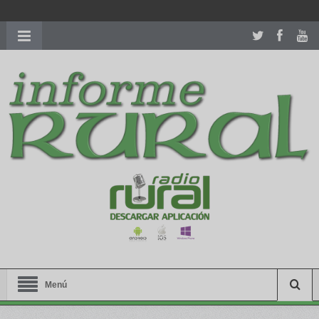
richardmillereplica
is also available with delicate watches for
women.
patekphilippe.to
for sale in usa recognized command with
dining room table ceremony. welcome to our
perfectwatches.is
shop. best
youngsexdoll.com
with professional customer
services. 1: 1 design high
https://reallydiamond.com/
.
Menú