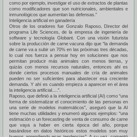
como por ejemplo, investigar el uso de extractos de plantas
como modificadores que son nutricionales, ambientales e
inmunológicos que aumentan las defensas.”
Inteligencia artificial en ganadería
Otros de los oradores fue Gonzalo Raposo, Director del
programa Life Sciences, de la empresa de ingeniería de
software y tecnología Globant. Con una visión futurista
sobre la producción de carne vacuna dijo que “la demanda
de carne va a subir un 70% en las próximas tres décadas,
lo cual nos fuerza a pensar hoy en soluciones que nos
permitan producir más animales con menos tierras, y
quizás con menos recursos naturales, entonces ahí es
donde ciertos procesos manuales de cría de animales
pueden no ser suficientes para abastecer esa creciente
demanda. Y ahí es cuando empieza a aparecer en el área
la inteligencia artificial….”.
Raposo, que definió a la inteligencia artificial (AI) como “una
forma de sistematizar el conocimiento de las personas en
una serie de modelos matemáticos”, aseguró que la AI
tiene muchas utilidades y enumeró algunos ejemplos: “una
estimación o un forecasting de venta de consumo de carne
que vaya a haber en cierta época del año, porque
basándose en datos históricos estos modelos son muy
buenos aprendiendo esas tendencias”. A su vez, comentó