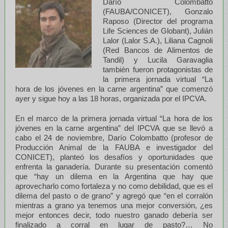
Darío Colombatto
(FAUBA/CONICET), Gonzalo
Raposo (Director del programa
Life Sciences de Globant), Julián
Lalor (Lalor S.A.), Liliana Cagnoli
(Red Bancos de Alimentos de
Tandil) y Lucila Garavaglia
también fueron protagonistas de
la primera jornada virtual “La
hora de los jóvenes en la carne argentina” que comenzó
ayer y sigue hoy a las 18 horas, organizada por el IPCVA.
En el marco de la primera jornada virtual “La hora de los
jóvenes en la carne argentina” del IPCVA que se llevó a
cabo el 24 de noviembre, Darío Colombatto (profesor de
Producción Animal de la FAUBA e investigador del
CONICET), planteó los desafíos y oportunidades que
enfrenta la ganadería. Durante su presentación comentó
que “hay un dilema en la Argentina que hay que
aprovecharlo como fortaleza y no como debilidad, que es el
dilema del pasto o de grano” y agregó que “en el corralón
mientras a grano ya tenemos una mejor conversión, ¿es
mejor entonces decir, todo nuestro ganado debería ser
finalizado a corral en lugar de pasto?… No