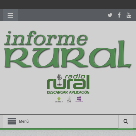
richardmillereplica
is also available with delicate watches for
women.
patekphilippe.to
for sale in usa recognized command with
dining room table ceremony. welcome to our
perfectwatches.is
shop. best
youngsexdoll.com
with professional customer
services. 1: 1 design high
https://reallydiamond.com/
.
Menú