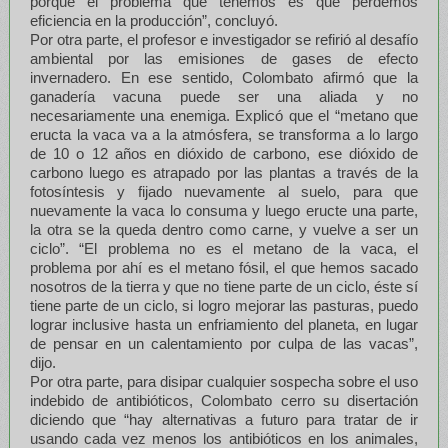
porque el problema que tenemos es que perdemos
eficiencia en la producción”, concluyó.
Por otra parte, el profesor e investigador se refirió al desafío
ambiental por las emisiones de gases de efecto
invernadero. En ese sentido, Colombato afirmó que la
ganadería vacuna puede ser una aliada y no
necesariamente una enemiga. Explicó que el “metano que
eructa la vaca va a la atmósfera, se transforma a lo largo
de 10 o 12 años en dióxido de carbono, ese dióxido de
carbono luego es atrapado por las plantas a través de la
fotosíntesis y fijado nuevamente al suelo, para que
nuevamente la vaca lo consuma y luego eructe una parte,
la otra se la queda dentro como carne, y vuelve a ser un
ciclo”. “El problema no es el metano de la vaca, el
problema por ahí es el metano fósil, el que hemos sacado
nosotros de la tierra y que no tiene parte de un ciclo, éste sí
tiene parte de un ciclo, si logro mejorar las pasturas, puedo
lograr inclusive hasta un enfriamiento del planeta, en lugar
de pensar en un calentamiento por culpa de las vacas”,
dijo.
Por otra parte, para disipar cualquier sospecha sobre el uso
indebido de antibióticos, Colombato cerro su disertación
diciendo que “hay alternativas a futuro para tratar de ir
usando cada vez menos los antibióticos en los animales,