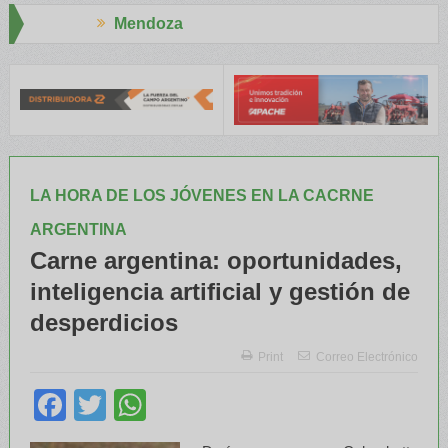
ndoza
Aapresi
NATRE y el INTA capacitaron a Trabajadores Rurales
Legisladores
LA HORA DE LOS JÓVENES EN LA CACRNE
ARGENTINA
Carne argentina: oportunidades,
inteligencia artificial y gestión de
desperdicios
Print
Correo Electrónico
Facebook
Twitter
WhatsApp