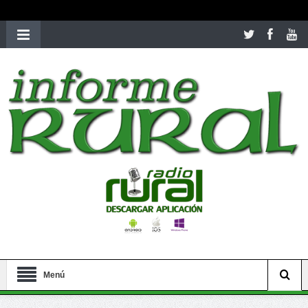
richardmillereplica
is also available with delicate watches for
women.
patekphilippe.to
for sale in usa recognized command with
dining room table ceremony. welcome to our
perfectwatches.is
shop. best
youngsexdoll.com
with professional customer
services. 1: 1 design high
https://reallydiamond.com/
.
Menú