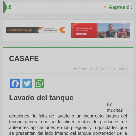
Aapresid 2026
Aapresid
ucho interés en el Congreso
Del Cono Sur al Mundo
Jáuregui Lord
CASAFE
Print
Correo Electrónico
Facebook
Twitter
WhatsApp
Lavado del tanque
En
muchas
ocasiones, la falta de lavado o un incorrecto lavado del
tanque genera que se localicen restos de productos de
anteriores aplicaciones en los pliegues y rugosidades que
se presentan del lado interno del tanque contenedor de la