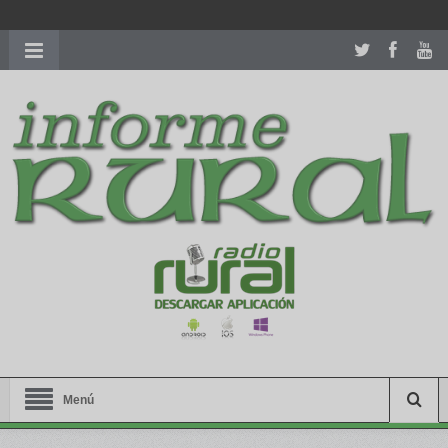
richardmillereplica
is also available with delicate watches for
women.
patekphilippe.to
for sale in usa recognized command with
dining room table ceremony. welcome to our
perfectwatches.is
shop. best
youngsexdoll.com
with professional customer
services. 1: 1 design high
https://reallydiamond.com/
.
Menú