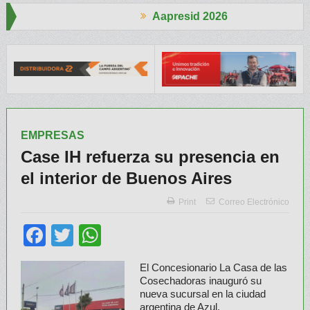
Aapresid 2026
Rurales
Legisladores y Especialistas abordaron claves para una P
EMPRESAS
Case IH refuerza su presencia en
el interior de Buenos Aires
Print
Correo Electrónico
Facebook
Twitter
WhatsApp
El Concesionario La Casa de las
Cosechadoras inauguró su
nueva sucursal en la ciudad
argentina de Azul.