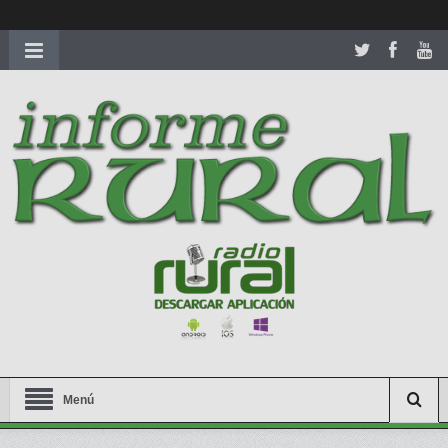
richardmillereplica
is also available with delicate watches for
women.
patekphilippe.to
for sale in usa recognized command with
dining room table ceremony. welcome to our
perfectwatches.is
shop. best
youngsexdoll.com
with professional customer
services. 1: 1 design high
https://reallydiamond.com/
.
Menú