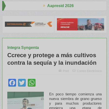
Aapresid 2026
Aapre
um
Reglas de juego claras para un agro más Competitivo
Periurba
Integra Syngenta
Ccrece y protege a más cultivos
contra la sequía y la inundación
Print
Correo Electrónico
Facebook
Twitter
WhatsApp
En poco tiempo comienza una
nueva siembra de grano grueso
y para muchos productores
empieza una etapa de