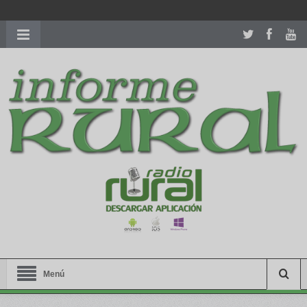
richardmillereplica
is also available with delicate watches for
women.
patekphilippe.to
for sale in usa recognized command with
dining room table ceremony. welcome to our
perfectwatches.is
shop. best
youngsexdoll.com
with professional customer
services. 1: 1 design high
https://reallydiamond.com/
.
Menú