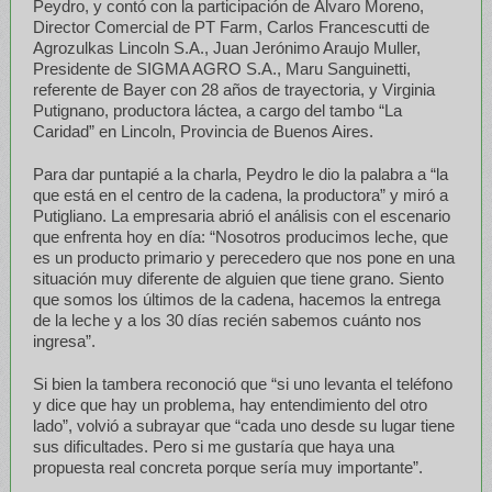
Peydro, y contó con la participación de Álvaro Moreno,
Director Comercial de PT Farm, Carlos Francescutti de
Agrozulkas Lincoln S.A., Juan Jerónimo Araujo Muller,
Presidente de SIGMA AGRO S.A., Maru Sanguinetti,
referente de Bayer con 28 años de trayectoria, y Virginia
Putignano, productora láctea, a cargo del tambo “La
Caridad” en Lincoln, Provincia de Buenos Aires.
Para dar puntapié a la charla, Peydro le dio la palabra a “la
que está en el centro de la cadena, la productora” y miró a
Putigliano. La empresaria abrió el análisis con el escenario
que enfrenta hoy en día: “Nosotros producimos leche, que
es un producto primario y perecedero que nos pone en una
situación muy diferente de alguien que tiene grano. Siento
que somos los últimos de la cadena, hacemos la entrega
de la leche y a los 30 días recién sabemos cuánto nos
ingresa”.
Si bien la tambera reconoció que “si uno levanta el teléfono
y dice que hay un problema, hay entendimiento del otro
lado”, volvió a subrayar que “cada uno desde su lugar tiene
sus dificultades. Pero si me gustaría que haya una
propuesta real concreta porque sería muy importante”.