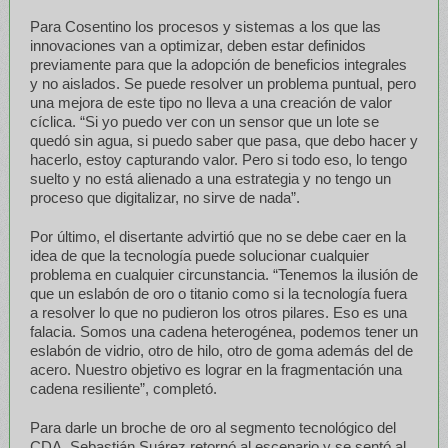
Para Cosentino los procesos y sistemas a los que las
innovaciones van a optimizar, deben estar definidos
previamente para que la adopción de beneficios integrales
y no aislados. Se puede resolver un problema puntual, pero
una mejora de este tipo no lleva a una creación de valor
cíclica. “Si yo puedo ver con un sensor que un lote se
quedó sin agua, si puedo saber que pasa, que debo hacer y
hacerlo, estoy capturando valor. Pero si todo eso, lo tengo
suelto y no está alienado a una estrategia y no tengo un
proceso que digitalizar, no sirve de nada”.
Por último, el disertante advirtió que no se debe caer en la
idea de que la tecnología puede solucionar cualquier
problema en cualquier circunstancia. “Tenemos la ilusión de
que un eslabón de oro o titanio como si la tecnología fuera
a resolver lo que no pudieron los otros pilares. Eso es una
falacia. Somos una cadena heterogénea, podemos tener un
eslabón de vidrio, otro de hilo, otro de goma además del de
acero. Nuestro objetivo es lograr en la fragmentación una
cadena resiliente”, completó.
Para darle un broche de oro al segmento tecnológico del
CDA, Sebastián Suárez retornó al escenario y se sentó al