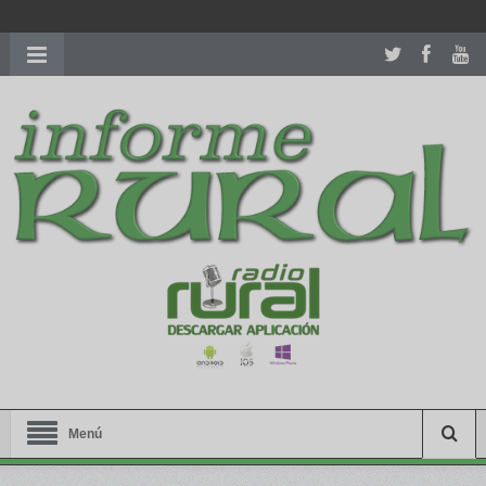
richardmillereplica
is also available with delicate watches for
women.
patekphilippe.to
for sale in usa recognized command with
dining room table ceremony. welcome to our
perfectwatches.is
shop. best
youngsexdoll.com
with professional customer
services. 1: 1 design high
https://reallydiamond.com/
.
Menú