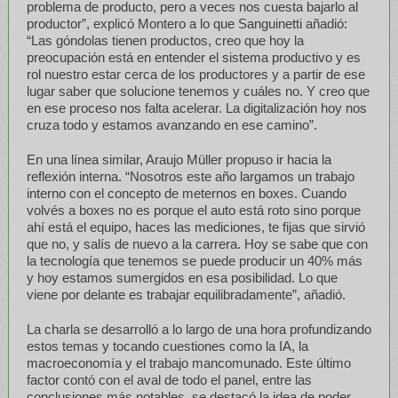
problema de producto, pero a veces nos cuesta bajarlo al
productor”, explicó Montero a lo que Sanguinetti añadió:
“Las góndolas tienen productos, creo que hoy la
preocupación está en entender el sistema productivo y es
rol nuestro estar cerca de los productores y a partir de ese
lugar saber que solucione tenemos y cuáles no. Y creo que
en ese proceso nos falta acelerar. La digitalización hoy nos
cruza todo y estamos avanzando en ese camino”.
En una línea similar, Araujo Müller propuso ir hacia la
reflexión interna. “Nosotros este año largamos un trabajo
interno con el concepto de meternos en boxes. Cuando
volvés a boxes no es porque el auto está roto sino porque
ahí está el equipo, haces las mediciones, te fijas que sirvió
que no, y salís de nuevo a la carrera. Hoy se sabe que con
la tecnología que tenemos se puede producir un 40% más
y hoy estamos sumergidos en esa posibilidad. Lo que
viene por delante es trabajar equilibradamente”, añadió.
La charla se desarrolló a lo largo de una hora profundizando
estos temas y tocando cuestiones como la IA, la
macroeconomía y el trabajo mancomunado. Este último
factor contó con el aval de todo el panel, entre las
conclusiones más notables, se destacó la idea de poder