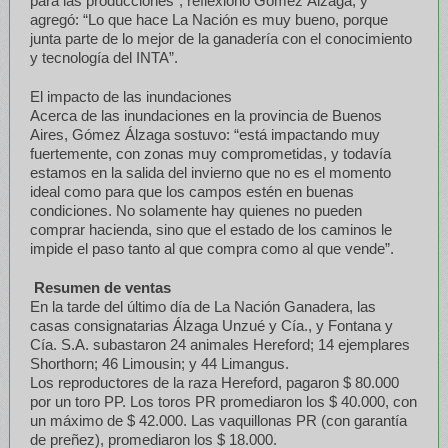
para las producciones”, reflexionó Gómez Álzaga, y
agregó: “Lo que hace La Nación es muy bueno, porque
junta parte de lo mejor de la ganadería con el conocimiento
y tecnología del INTA”.
El impacto de las inundaciones
Acerca de las inundaciones en la provincia de Buenos
Aires, Gómez Álzaga sostuvo: “está impactando muy
fuertemente, con zonas muy comprometidas, y todavía
estamos en la salida del invierno que no es el momento
ideal como para que los campos estén en buenas
condiciones. No solamente hay quienes no pueden
comprar hacienda, sino que el estado de los caminos le
impide el paso tanto al que compra como al que vende”.
Resumen de ventas
En la tarde del último día de La Nación Ganadera, las
casas consignatarias Álzaga Unzué y Cía., y Fontana y
Cía. S.A. subastaron 24 animales Hereford; 14 ejemplares
Shorthorn; 46 Limousin; y 44 Limangus.
Los reproductores de la raza Hereford, pagaron $ 80.000
por un toro PP. Los toros PR promediaron los $ 40.000, con
un máximo de $ 42.000. Las vaquillonas PR (con garantía
de preñez), promediaron los $ 18.000.