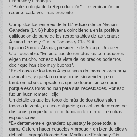
Limousin y Limangus
· “Biotecnología de la Reproducción” – Inseminación: un
recurso cada vez más presente
Cumplidos los remates de la 11ª edición de La Nación
Ganadera (LNG) hubo plena coincidencia en la positiva
calificación de parte de los responsables de las ventas:
Álzaga Unzué y Cía., y Fontana y Cía. S.A.
Ignacio Gómez Álzaga, presidente de Álzaga, Unzué y
Cía., describió: “En este tipo de remates los compradores
eligen mucho, por eso a la vista de los precios podemos
decir que han sido muy buenos”.
“En el caso de los toros Angus han sido todos valores muy
razonables, y quedaron muy pocos sin vender, pero
también hubo compradores que se fueron sin comprar
porque esos toros no iban para sus necesidades. Por eso
fue un buen remate”, dijo.
Un detalle es que los toros de más de dos años salen
todos a la venta, es una obligación; no así los de menos de
dos años porque tienen oportunidad de competir en otras
exposiciones.
“Evidentemente el ganadero apuesta y le pone toda la
garra. Quieren hacer negocios y producir, en bien de ellos y
del país”, agregó Horacio San Martín, de Fontana y Cía.