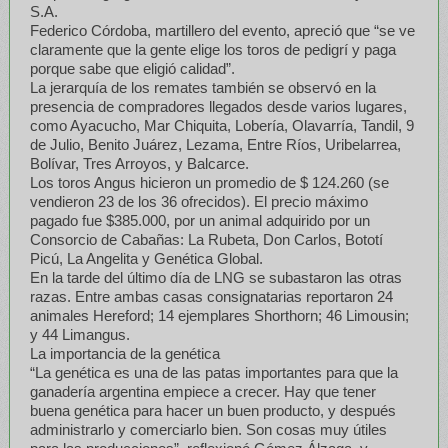
S.A.
Federico Córdoba, martillero del evento, apreció que “se ve
claramente que la gente elige los toros de pedigrí y paga
porque sabe que eligió calidad”.
La jerarquía de los remates también se observó en la
presencia de compradores llegados desde varios lugares,
como Ayacucho, Mar Chiquita, Lobería, Olavarría, Tandil, 9
de Julio, Benito Juárez, Lezama, Entre Ríos, Uribelarrea,
Bolívar, Tres Arroyos, y Balcarce.
Los toros Angus hicieron un promedio de $ 124.260 (se
vendieron 23 de los 36 ofrecidos). El precio máximo
pagado fue $385.000, por un animal adquirido por un
Consorcio de Cabañas: La Rubeta, Don Carlos, Bototí
Picú, La Angelita y Genética Global.
En la tarde del último día de LNG se subastaron las otras
razas. Entre ambas casas consignatarias reportaron 24
animales Hereford; 14 ejemplares Shorthorn; 46 Limousin;
y 44 Limangus.
La importancia de la genética
“La genética es una de las patas importantes para que la
ganadería argentina empiece a crecer. Hay que tener
buena genética para hacer un buen producto, y después
administrarlo y comerciarlo bien. Son cosas muy útiles