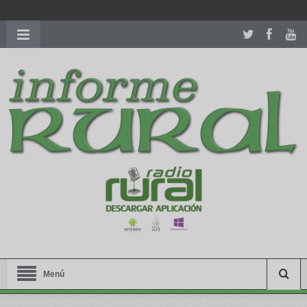
richardmillereplica
is also available with delicate watches for
women.
patekphilippe.to
for sale in usa recognized command with
dining room table ceremony. welcome to our
perfectwatches.is
shop. best
youngsexdoll.com
with professional customer
services. 1: 1 design high
https://reallydiamond.com/
.
Menú