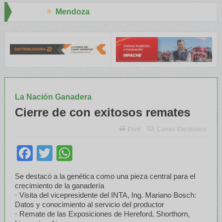
za
Aapresid 20
E y el INTA capacitaron a Trabajadores Rurales
Legisladores y E
La Nación Ganadera
Cierre de con exitosos remates
Print
Correo Electrónico
Facebook
Twitter
WhatsApp
Se destacó a la genética como una pieza central para el
crecimiento de la ganadería
· Visita del vicepresidente del INTA, Ing. Mariano Bosch:
Datos y conocimiento al servicio del productor
· Remate de las Exposiciones de Hereford, Shorthorn,