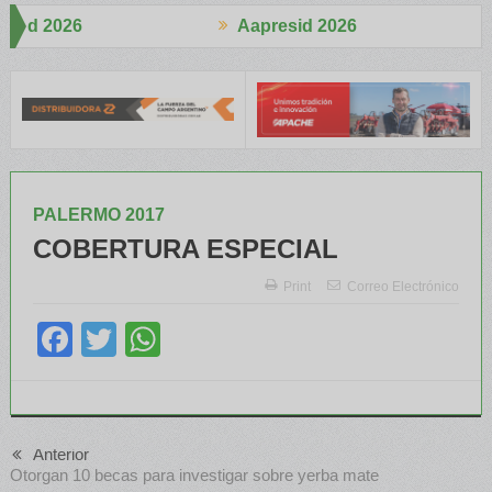
Aapresid 2026
Ind
gonista
UPL presenta los resultados a campo de Nutreo® N
PALERMO 2017
COBERTURA ESPECIAL
Print
Correo Electrónico
Facebook
Twitter
WhatsApp
Anterior
Otorgan 10 becas para investigar sobre yerba mate