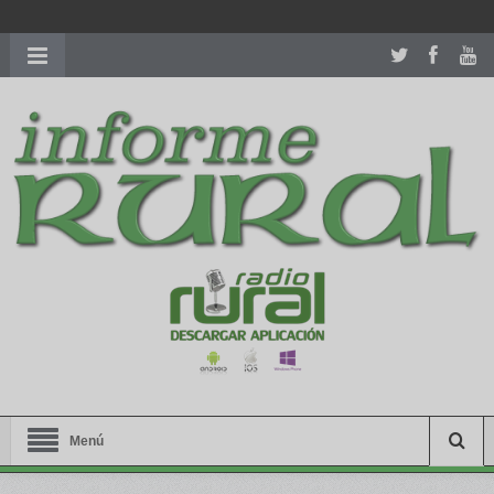
richardmillereplica
is also available with delicate watches for
women.
patekphilippe.to
for sale in usa recognized command with
dining room table ceremony. welcome to our
perfectwatches.is
shop. best
youngsexdoll.com
with professional customer
services. 1: 1 design high
https://reallydiamond.com/
.
Menú