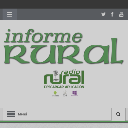
richardmillereplica
is also available with delicate watches for
women.
patekphilippe.to
for sale in usa recognized command with
dining room table ceremony. welcome to our
perfectwatches.is
shop. best
youngsexdoll.com
with professional customer
services. 1: 1 design high
https://reallydiamond.com/
.
Menú