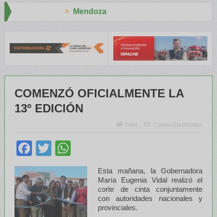
endoza
Aapres
RENATRE y el INTA capacitaron a Trabajadores Rurales
Legislador
COMENZÓ OFICIALMENTE LA
13º EDICIÓN
Print
Correo Electrónico
Facebook
Twitter
WhatsApp
Esta mañana, la Gobernadora
María Eugenia Vidal realizó el
corte de cinta conjuntamente
con autoridades nacionales y
provinciales.