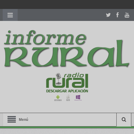
richardmillereplica
is also available with delicate watches for
women.
patekphilippe.to
for sale in usa recognized command with
dining room table ceremony. welcome to our
perfectwatches.is
shop. best
youngsexdoll.com
with professional customer
services. 1: 1 design high
https://reallydiamond.com/
.
Menú