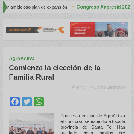
xpansión
Congreso Aapresid 2026
Apache en el Congreso Aapresid 2026 con tecnología de pun
AgroActiva
Comienza la elección de la
Familia Rural
Print
Correo Electrónico
Facebook
Twitter
WhatsApp
Para esta edición de AgroActiva
el concurso se extendió a toda la
provincia de Santa Fe. Han
quedado cinco familias pre