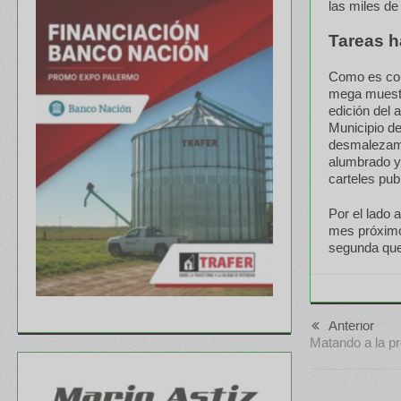
las miles de
Tareas h
Como es comú
mega muestra
edición del 
Municipio d
desmalezamie
alumbrado y 
carteles pub
Por el lado 
mes próximo 
segunda que 
Anterior
Matando a la p