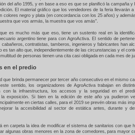
ión del año 1995, y en base a eso es que se planificó la campaña y
dición. El material gráfico que los vendedores de la feria llevarán a
en colores negro y plata (en concordancia con los 25 años) y ademá
muestra que vos armás, la muestra que vos amás”.
 que es mucho más que eso, tiene un sustento real en la identific
pecuario argentino tiene para con AgroActiva. El sentido de pertene
 cabañeros, contratistas, tamberos, ingenieros y fabricantes han a
o es tan alto que, independientemente de las circunstancias y el con
 multitud de personas tienen una cita casi obligada en cada mes de ju
 en el predio
dad que brinda permanecer por tercer año consecutivo en el mismo 
este sentido, los organizadores de AgroActiva trabajan en distin
s con la infraestructura, los accesos y la seguridad en el pre
á la exposición. Si bien en la edición de este año ya pudieron v
ncipalmente en ciertas calles, para el 2019 se prevén obras más im
mejorar la accesibilidad al sector de estática antes, durante y d
 en carpeta la idea de modificar el sistema de sanitarios con que 
lizar algunas obras menores en la zona de comedores, para mayor 