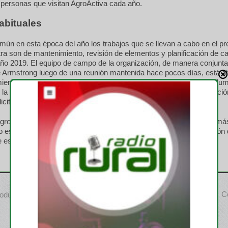
 personas que visitan AgroActiva cada año.
abituales
n en esta época del año los trabajos que se llevan a cabo en el pre
 son de mantenimiento, revisión de elementos y planificación de ca
año 2019. El equipo de campo de la organización, de manera conjunta
e Armstrong luego de una reunión mantenida hace pocos días, está a
nto del frente que da a la ruta Nº 178, el repaso general a las colu
la instalación eléctrica y en pocos días más comenzará la instalació
licitarios de las empresas que hayan contratado este servicio.
agronómico, se efectuó la siembra de soja y maíz de primera. Además
está planificada la cosecha de trigo y más adelante la implantación
es el que se utiliza en las demostraciones dinámicas.
Co
roducción