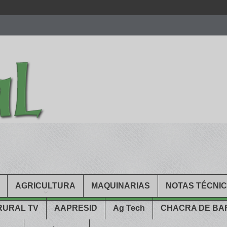
men.
patekphilippe.to
for sale in usa recognized command with dining 
gn high
https://reallydiamond.com/
.
AGRICULTURA
MAQUINARIAS
NOTAS TÉCNI
RURAL TV
AAPRESID
Ag Tech
CHACRA DE B