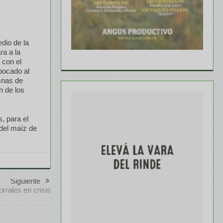
dio de la
ra a la
 con el
bocado al
mnas de
n de los
, para el
 del maíz de
Siguiente
rrales en crisis