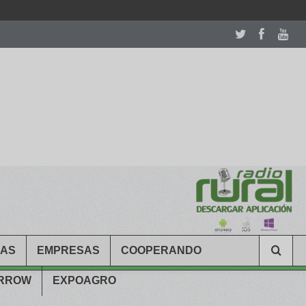
room table ceremony. welcome to our
perfectwatches.is
shop. best
CAS
EMPRESAS
COOPERANDO
ARROW
EXPOAGRO