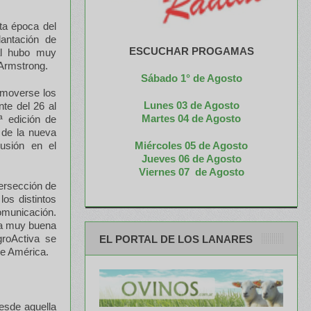
ta época del
lantación de
ESCUCHAR PROGAMAS
al hubo muy
Armstrong.
Sábado 1° de Agosto
 moverse los
Lunes 03 de Agosto
te del 26 al
M
artes 04 de Agosto
ª edición de
 de la nueva
Miércoles 05 de
Agosto
usión en el
Jueves 06 de Agosto
Viernes 07 de Agosto
tersección de
os distintos
omunicación.
na muy buena
roActiva se
EL PORTAL DE LOS LANARES
de América.
esde aquella