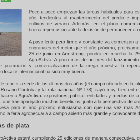
Poco a poco empiezan las tareas habituales para es
año, tendientes al mantenimiento del predio e imp
cultivos de verano. Además, en el plano comerci
buena repercusión ante la decisión de permanecer en 
A paso lento pero firme y constante ya comienzan a
engranajes del motor que el año próximo, precisamen
29 de junio en Armstrong, pondrá en marcha la 25
AgroActiva. A poco más de un mes del lanzamiento
 promoción y comercialización de la mega muestra la reperc
 local e internacional ha sido muy buena.
de repetir la sede de los últimos dos años (el campo ubicado en la in
a Rosario-Córdoba y la ruta nacional Nº 178) cayó muy bien entre l
 hacen a AgroActiva: expositores, público, entidades y medios de c
, que trae aparejado muchos beneficios, junto a la perspectiva de u
uesa para el año próximo entusiasma con que una vez más Ag
mo la feria agropecuaria a campo abierto más grande y convocante 
s de plata
oActiva estará cumpliendo 25 ediciones de manera consecutiva, d