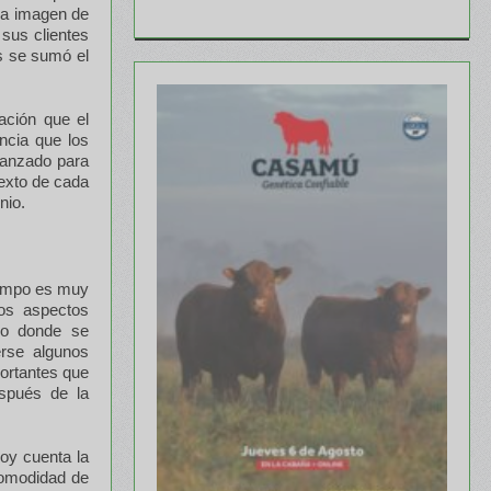
 la imagen de
 sus clientes
s se sumó el
ación que el
ncia que los
lcanzado para
texto de cada
nio.
campo es muy
tos aspectos
dio donde se
erse algunos
portantes que
espués de la
hoy cuenta la
comodidad de