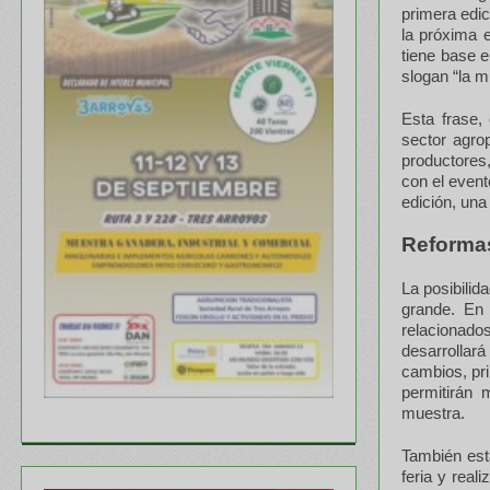
primera edic
la próxima e
tiene base 
slogan “la 
Esta frase,
sector agro
productores,
con el event
edición, una
Reformas
La posibili
grande. En 
relacionado
desarrollar
cambios, pri
permitirán 
muestra.
También está
feria y rea