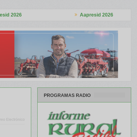
Aapresid 2026
ó 4.870 cabezas
El Congreso se palpitó en el BCR Agtech Forum
PROGRAMAS RADIO
reo Electrónico