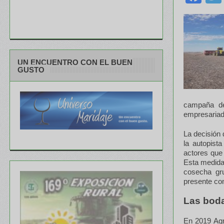
UN ENCUENTRO CON EL BUEN
GUSTO
campaña de
empresariado
La decisión 
la autopist
actores que
Esta medida
cosecha gr
presente co
Las boda
En 2019 Agr