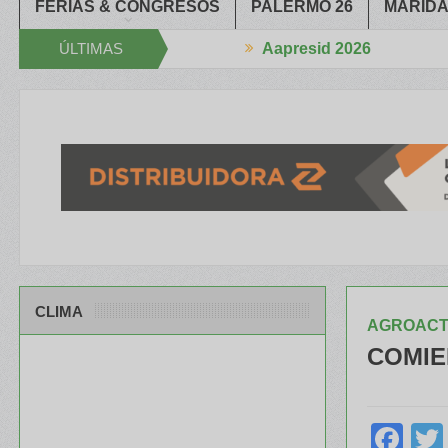
FERIAS & CONGRESOS
PALERMO 26
MARIDA
ÚLTIMAS
Aapresid 2026
rechan la Mano
El portfolio de ILLINOIS despertó mucho interés en
NOTICIAS
CLIMA
AGROACTI
COMIE
Fa