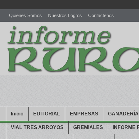
Quienes Somos
Nuestros Logros
Contáctenos
richardmillereplica
is also available with delicate watches for wo
youngsexdoll.com
with professional customer services. 1: 1 desi
Inicio
EDITORIAL
EMPRESAS
GANADERÍA
VIAL TRES ARROYOS
GREMIALES
INFORME 