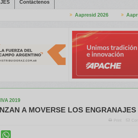
JES
Contáctenos
Aapresid 2026
Aapresid 2026
 el Congreso
Del Cono Sur al Mundo
Jáuregui Lorda comercializ
VA 2019
NZAN A MOVERSE LOS ENGRANAJES
Print
Cor
cebook
Twitter
WhatsApp