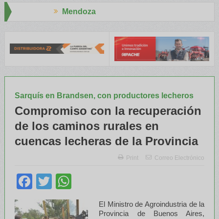
ndoza
Aapresid
NATRE y el INTA capacitaron a Trabajadores Rurales
Legisladores
Sarquís en Brandsen, con productores lecheros
Compromiso con la recuperación
de los caminos rurales en
cuencas lecheras de la Provincia
Print
Correo Electrónico
Facebook
Twitter
WhatsApp
El Ministro de Agroindustria de la
Provincia de Buenos Aires,