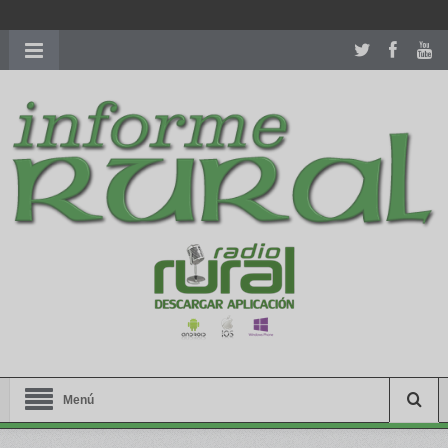
richardmillereplica
is also available with delicate watches for
women.
patekphilippe.to
for sale in usa recognized command with
dining room table ceremony. welcome to our
perfectwatches.is
shop. best
youngsexdoll.com
with professional customer
services. 1: 1 design high
https://reallydiamond.com/
.
Menú