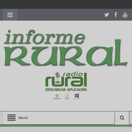
richardmillereplica
is also available with delicate watches for
women.
patekphilippe.to
for sale in usa recognized command with
dining room table ceremony. welcome to our
perfectwatches.is
shop. best
youngsexdoll.com
with professional customer
services. 1: 1 design high
https://reallydiamond.com/
.
Menú