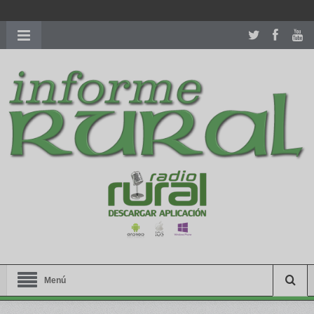
richardmillereplica
is also available with delicate watches for
women.
patekphilippe.to
for sale in usa recognized command with
dining room table ceremony. welcome to our
perfectwatches.is
shop. best
youngsexdoll.com
with professional customer
services. 1: 1 design high
https://reallydiamond.com/
.
Menú