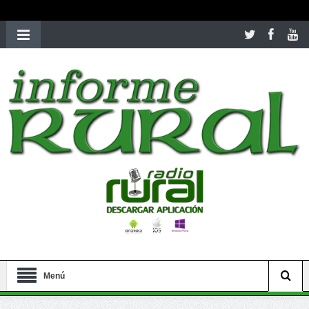
richardmillereplica
is also available with delicate watches for
women.
patekphilippe.to
for sale in usa recognized command with
dining room table ceremony. welcome to our
perfectwatches.is
shop. best
youngsexdoll.com
with professional customer
services. 1: 1 design high
https://reallydiamond.com/
.
Menú