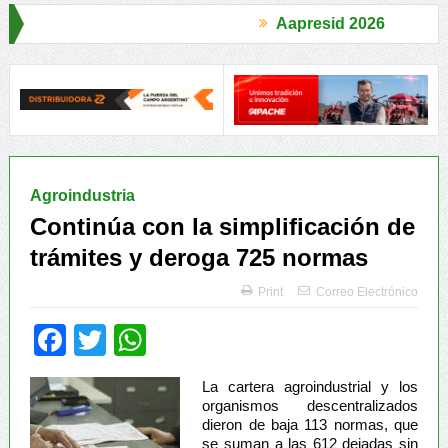
Aapresid 2026
ores Rurales
Legisladores y Especialistas abordaron claves para 
Agroindustria
Continúa con la simplificación de
trámites y deroga 725 normas
Print
Correo Electrónico
Facebook
Twitter
WhatsApp
La cartera agroindustrial y los
organismos descentralizados
dieron de baja 113 normas, que
se suman a las 612 dejadas sin