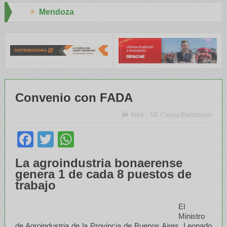
Aapresid 2026
l INTA capacitaron a Trabajadores Rurales
Legisladores y Especi
Convenio con FADA
Print
Correo Electrónico
Facebook
Twitter
WhatsApp
La agroindustria bonaerense
genera 1 de cada 8 puestos de
trabajo
El
Ministro
de Agroindustria de la Provincia de Buenos Aires, Leonado