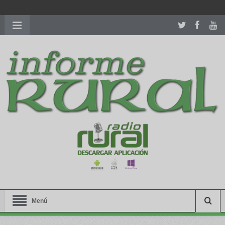
richardmillereplica
is also available with delicate watches for
women.
patekphilippe.to
for sale in usa recognized command with
dining room table ceremony. welcome to our
perfectwatches.is
shop. best
youngsexdoll.com
with professional customer
services. 1: 1 design high
https://reallydiamond.com/
.
Menú