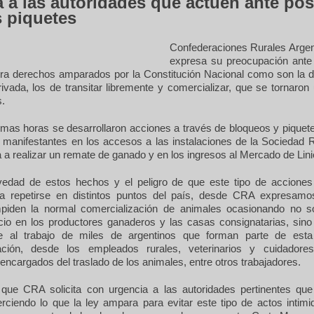
a a las autoridades que actúen ante pos
 piquetes
Confederaciones Rurales Arge
expresa su preocupación ante
tra derechos amparados por la Constitución Nacional como son la d
ivada, los de transitar libremente y comercializar, que se tornaron
s.
imas horas se desarrollaron acciones a través de bloqueos y piquet
s manifestantes en los accesos a las instalaciones de la Sociedad 
 a realizar un remate de ganado y en los ingresos al Mercado de Lini
vedad de estos hechos y el peligro de que este tipo de acciones
a repetirse en distintos puntos del país, desde CRA expresamo
piden la normal comercialización de animales ocasionando no 
icio en los productores ganaderos y las casas consignatarias, sino
te al trabajo de miles de argentinos que forman parte de est
ación, desde los empleados rurales, veterinarios y cuidadore
ncargados del traslado de los animales, entre otros trabajadores.
 que CRA solicita con urgencia a las autoridades pertinentes qu
erciendo lo que la ley ampara para evitar este tipo de actos intimi