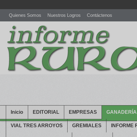
Quienes Somos
Nuestros Logros
Contáctenos
richardmillereplica
is also available with delicate watches for wo
youngsexdoll.com
with professional customer services. 1: 1 desi
Inicio
EDITORIAL
EMPRESAS
GANADERÍA
VIAL TRES ARROYOS
GREMIALES
INFORME 