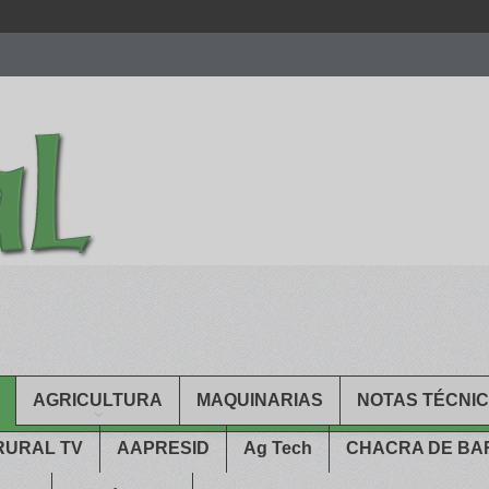
men.
patekphilippe.to
for sale in usa recognized command with dining 
gn high
https://reallydiamond.com/
.
AGRICULTURA
MAQUINARIAS
NOTAS TÉCNI
RURAL TV
AAPRESID
Ag Tech
CHACRA DE B