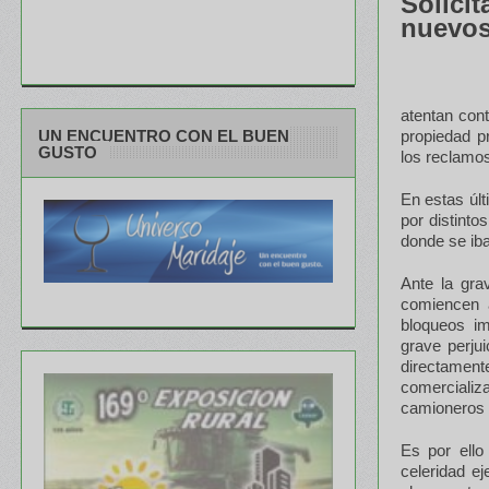
Solicit
nuevos
atentan con
UN ENCUENTRO CON EL BUEN
propiedad pr
GUSTO
los reclamo
En estas últ
por distinto
donde se iba
Ante la gra
comiencen 
bloqueos im
grave perju
directamen
comercializ
camioneros e
Es por ello
celeridad ej