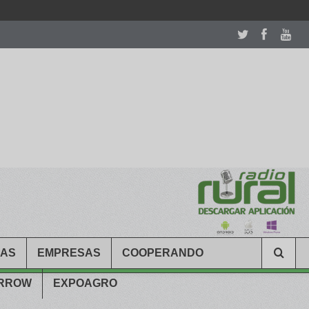
room table ceremony. welcome to our
perfectwatches.is
shop. best
CAS
EMPRESAS
COOPERANDO
ARROW
EXPOAGRO