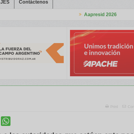
JES
Contáctenos
Aapresid 2026
abajadores Rurales
Legisladores y Especialistas abordaron clave
Print
Cor
cebook
Twitter
WhatsApp