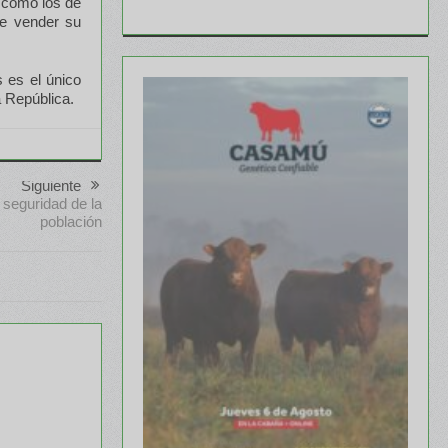
 como los de
de vender su
s es el único
a República.
Siguiente
 seguridad de la
población