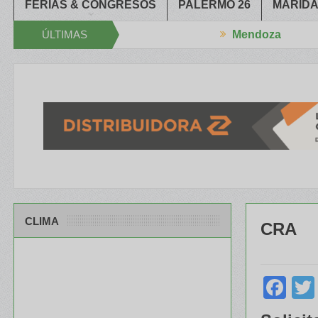
FERIAS & CONGRESOS
PALERMO 26
MARIDA
ÚLTIMAS
Mendoza
l XXXIV Congreso Aapresid
El RENATRE y el INTA capacitaron a Tr
NOTICIAS
CLIMA
CRA
Fa