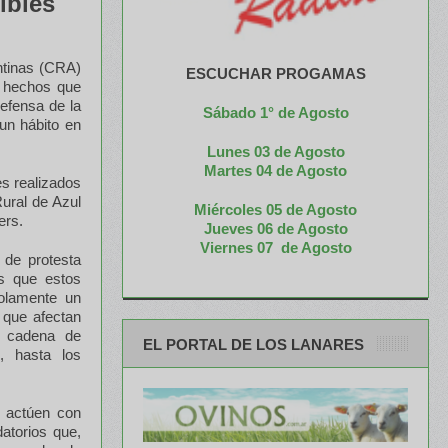
ibles
ntinas (CRA)
ESCUCHAR PROGAMAS
 hechos que
efensa de la
Sábado 1° de Agosto
 un hábito en
Lunes 03 de Agosto
M
artes 04 de Agosto
es realizados
Rural de Azul
Miércoles 05 de
Agosto
ers.
Jueves 06 de Agosto
Viernes 07 de Agosto
 de protesta
s que estos
solamente un
 que afectan
a cadena de
EL PORTAL DE LOS LANARES
s, hasta los
e actúen con
datorios que,