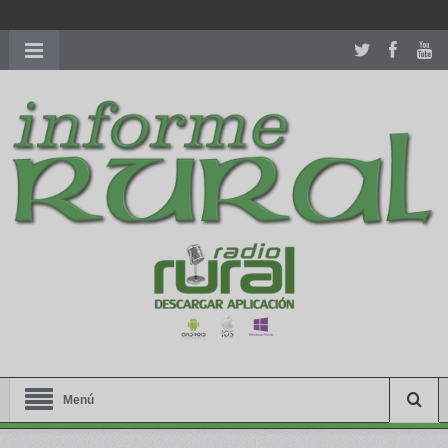
richardmillereplica
is also available with delicate watches for
women.
patekphilippe.to
for sale in usa recognized command with
dining room table ceremony. welcome to our
perfectwatches.is
shop. best
youngsexdoll.com
with professional customer
services. 1: 1 design high
https://reallydiamond.com/
.
Menú