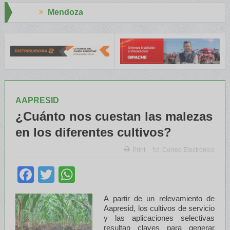
oza
Aapresid 2
RE y el INTA capacitaron a Trabajadores Rurales
Legisladores y
AAPRESID
¿Cuánto nos cuestan las malezas
en los diferentes cultivos?
Print
Correo Electrónico
Facebook
Twitter
WhatsApp
A partir de un relevamiento de
Aapresid, los cultivos de servicio
y las aplicaciones selectivas
resultan claves para generar