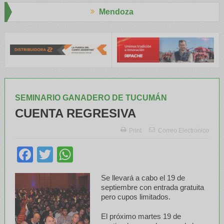
Mendoza
o Aapresid
El RENATRE y el INTA capacitaron a Trabajadores Rur
SEMINARIO GANADERO DE TUCUMÁN
CUENTA REGRESIVA
Print
Correo Electrónico
Facebook
Twitter
WhatsApp
Se llevará a cabo el 19 de
septiembre con entrada gratuita
pero cupos limitados.
El próximo martes 19 de