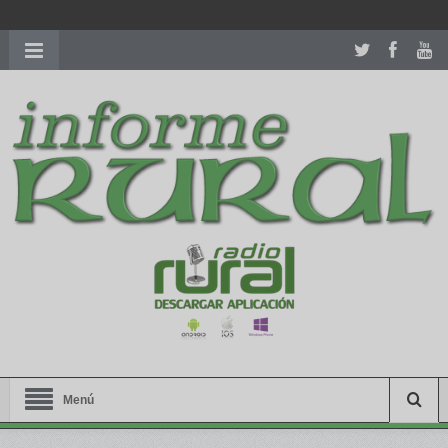
richardmillereplica
is also available with delicate watches for
women.
patekphilippe.to
for sale in usa recognized command with
dining room table ceremony. welcome to our
perfectwatches.is
shop. best
youngsexdoll.com
with professional customer
services. 1: 1 design high
https://reallydiamond.com/
.
Menú