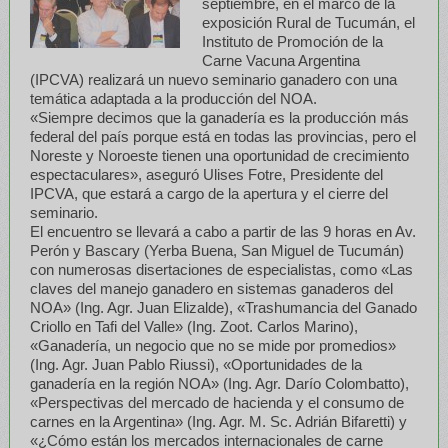
septiembre, en el marco de la
exposición Rural de Tucumán, el
Instituto de Promoción de la
Carne Vacuna Argentina
(IPCVA) realizará un nuevo seminario ganadero con una
temática adaptada a la producción del NOA.
«Siempre decimos que la ganadería es la producción más
federal del país porque está en todas las provincias, pero el
Noreste y Noroeste tienen una oportunidad de crecimiento
espectaculares», aseguró Ulises Fotre, Presidente del
IPCVA, que estará a cargo de la apertura y el cierre del
seminario.
El encuentro se llevará a cabo a partir de las 9 horas en Av.
Perón y Bascary (Yerba Buena, San Miguel de Tucumán)
con numerosas disertaciones de especialistas, como «Las
claves del manejo ganadero en sistemas ganaderos del
NOA» (Ing. Agr. Juan Elizalde), «Trashumancia del Ganado
Criollo en Tafi del Valle» (Ing. Zoot. Carlos Marino),
«Ganadería, un negocio que no se mide por promedios»
(Ing. Agr. Juan Pablo Riussi), «Oportunidades de la
ganadería en la región NOA» (Ing. Agr. Darío Colombatto),
«Perspectivas del mercado de hacienda y el consumo de
carnes en la Argentina» (Ing. Agr. M. Sc. Adrián Bifaretti) y
«¿Cómo están los mercados internacionales de carne