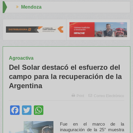
Aapresid 2026
 INTA capacitaron a Trabajadores Rurales
Legisladores y Especia
Agroactiva
Del Solar destacó el esfuerzo del
campo para la recuperación de la
Argentina
Print
Correo Electrónico
Facebook
Twitter
WhatsApp
Fue en el marco de la
inauguración de la 25° muestra