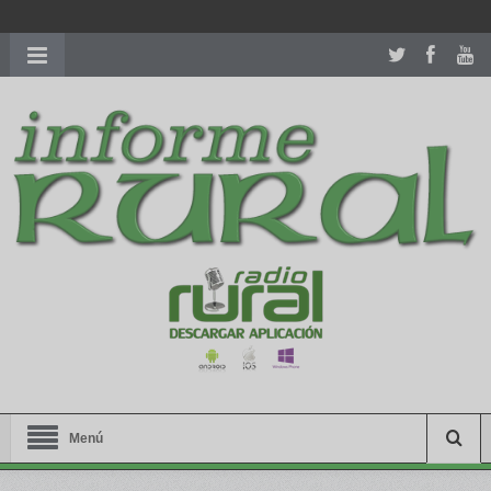
richardmillereplica
is also available with delicate watches for
women.
patekphilippe.to
for sale in usa recognized command with
dining room table ceremony. welcome to our
perfectwatches.is
shop. best
youngsexdoll.com
with professional customer
services. 1: 1 design high
https://reallydiamond.com/
.
Menú